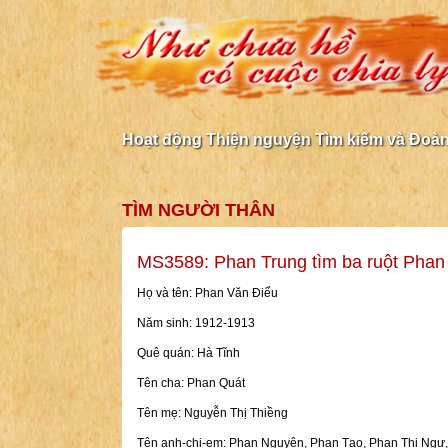
Hoạt động Thiện nguyện Tìm kiếm và Đoàn 
TÌM NGƯỜI THÂN
MS3589: Phan Trung tìm ba ruột Phan
Họ và tên: Phan Văn Điểu
Năm sinh: 1912-1913
Quê quán: Hà Tĩnh
Tên cha: Phan Quát
Tên mẹ: Nguyễn Thị Thiềng
Tên anh-chị-em: Phan Nguyên, Phan Tạo, Phan Thị Ngự