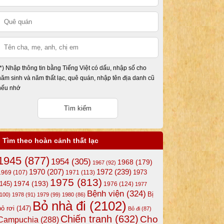
(*) Nhập thông tin bằng Tiếng Việt có dấu, nhập số cho
năm sinh và năm thất lạc, quê quán, nhập tên địa danh cũ
nếu nhớ
Tìm theo hoàn cảnh thất lạc
1945
(877)
1954
(305)
1968
(179)
1967
(92)
1972
(239)
1970
(207)
1973
1969
(107)
1971
(113)
1975
(813)
1974
(193)
(145)
1976
(124)
1977
Bệnh viện
(324)
Bị
(100)
1978
(91)
1979
(99)
1980
(86)
Bỏ nhà đi
(2102)
bỏ rơi
(147)
Bỏ đi
(87)
Chiến tranh
(632)
Cho
Campuchia
(288)