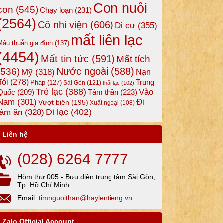
Con nuôi
con
(545)
Chạy loạn
(231)
(2564)
Cô nhi viện
(606)
Di cư
(355)
mất liên lạc
Mâu thuẫn gia đình
(137)
(4454)
Mất tin tức
(591)
Mất tích
Nước ngoài
(588)
(536)
Mỹ
(318)
Nạn
đói
(278)
Trung
Pháp
(127)
Sài Gòn
(121)
thất lạc
(102)
Trẻ lạc
(388)
Vào
Tâm thần
(223)
Quốc
(209)
Nam
(301)
Đi
Vượt biên
(195)
Xuất ngoại
(108)
Đi lạc
(402)
làm ăn
(328)
Liên hệ
(028) 6264 7777
Hòm thư 005 - Bưu điện trung tâm Sài Gòn,
Tp. Hồ Chí Minh
Email:
timnguoithan@haylentieng.vn
Zalo Official Account