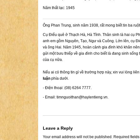
Năm thất lạc: 1945
Ông Phan Trung, sinh năm 1938, rất mong biết tin ba ru
Cụ Điểu quê ở Thạch Hà, Hà Tĩnh. Thân sinh là hai cụ Ph
anh em gồm Nguyên, Tạo, Ngư và Cuông. Lớn lên, cụ Điểu
và ông Hai. Năm 1945, hoàn cảnh gia đình khó khăn nên
gửi một bưu thiếp về gia đình cho biết là đang sinh sống 
của cụ nữa.
Nếu ai có thông tin gì về trường hợp này, xin vui lòng liê
luận
phía dưới.
- Điện thoại: (08) 6264 7777.
- Email:
timnguoithan@haylentieng.vn
.
Leave a Reply
Your email address will not be published.
Required field