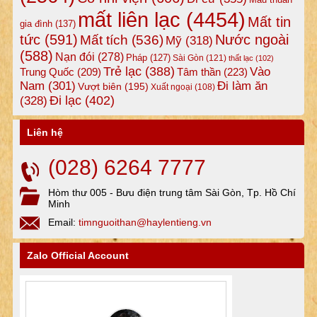
mất liên lạc
(4454)
Mất tin
gia đình
(137)
tức
(591)
Nước ngoài
Mất tích
(536)
Mỹ
(318)
(588)
Nạn đói
(278)
Pháp
(127)
Sài Gòn
(121)
thất lạc
(102)
Trẻ lạc
(388)
Vào
Tâm thần
(223)
Trung Quốc
(209)
Nam
(301)
Đi làm ăn
Vượt biên
(195)
Xuất ngoại
(108)
Đi lạc
(402)
(328)
Liên hệ
(028) 6264 7777
Hòm thư 005 - Bưu điện trung tâm Sài Gòn, Tp. Hồ Chí
Minh
Email:
timnguoithan@haylentieng.vn
Zalo Official Account