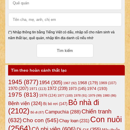
(*) Nhập thông tin bằng Tiếng Việt có dấu, nhập số cho năm sinh và
năm thất lạc, quê quán, nhập tên địa danh cũ nếu nhớ
Tìm theo hoàn cảnh thất lạc
1945
(877)
1954
(305)
1968
(179)
1969
(107)
1967
(92)
1972
(239)
1970
(207)
1974
(193)
1973
(145)
1971
(113)
1975
(813)
1976
(124)
1977
(100)
1978
(91)
1979
(99)
1980
(86)
Bỏ nhà đi
Bệnh viện
(324)
Bị bỏ rơi
(147)
(2102)
Chiến tranh
Campuchia
(288)
Bỏ đi
(87)
Con nuôi
(632)
Cho con
(545)
Chạy loạn
(231)
(2564)
Cô nhi viện
(606)
Di cư
(355)
Mâu thuẫn