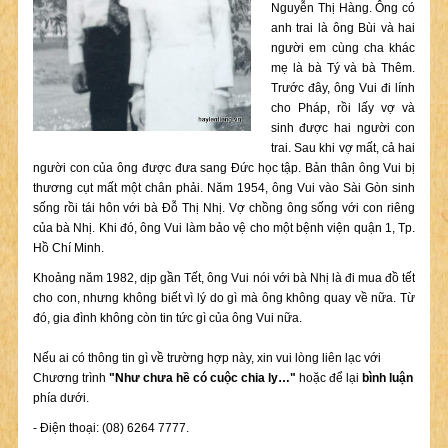
Nguyễn Thị Hàng. Ông có
anh trai là ông Bùi và hai
người em cùng cha khác
mẹ là bà Tý và bà Thêm.
Trước đây, ông Vui đi lính
cho Pháp, rồi lấy vợ và
sinh được hai người con
trai. Sau khi vợ mất, cả hai
người con của ông được đưa sang Đức học tập. Bản thân ông Vui bị
thương cụt mất một chân phải. Năm 1954, ông Vui vào Sài Gòn sinh
sống rồi tái hôn với bà Đỗ Thị Nhị. Vợ chồng ông sống với con riêng
của bà Nhị. Khi đó, ông Vui làm bảo vệ cho một bệnh viện quận 1, Tp.
Hồ Chí Minh.
Khoảng năm 1982, dịp gần Tết, ông Vui nói với bà Nhị là đi mua đồ tết
cho con, nhưng không biết vì lý do gì mà ông không quay về nữa. Từ
đó, gia đình không còn tin tức gì của ông Vui nữa.
Nếu ai có thông tin gì về trường hợp này, xin vui lòng liên lạc với
Chương trình
"Như chưa hề có cuộc chia ly…"
hoặc để lại
bình luận
phía dưới.
- Điện thoại: (08) 6264 7777.