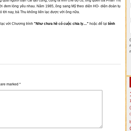
g qua người bạn cải tạo cùng, cũng là lính chế độ cũ, ông quen bà Phan Thị
ười đem lòng yêu nhau. Năm 1985, ông sang Mỹ theo diện HO- diện đoàn tụ
đó tới nay, bà Thu không liên lạc được với ông nữa.
n lạc với Chương trình
"Như chưa hề có cuộc chia ly…"
hoặc để lại
bình
s are marked
*