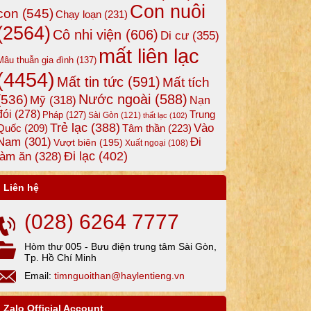
Con nuôi
con
(545)
Chạy loạn
(231)
(2564)
Cô nhi viện
(606)
Di cư
(355)
mất liên lạc
Mâu thuẫn gia đình
(137)
(4454)
Mất tin tức
(591)
Mất tích
Nước ngoài
(588)
(536)
Mỹ
(318)
Nạn
đói
(278)
Trung
Pháp
(127)
Sài Gòn
(121)
thất lạc
(102)
Trẻ lạc
(388)
Vào
Tâm thần
(223)
Quốc
(209)
Nam
(301)
Đi
Vượt biên
(195)
Xuất ngoại
(108)
Đi lạc
(402)
làm ăn
(328)
Liên hệ
(028) 6264 7777
Hòm thư 005 - Bưu điện trung tâm Sài Gòn,
Tp. Hồ Chí Minh
Email:
timnguoithan@haylentieng.vn
Zalo Official Account