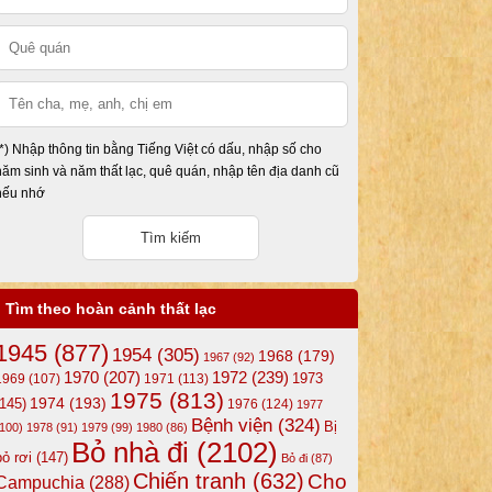
(*) Nhập thông tin bằng Tiếng Việt có dấu, nhập số cho
năm sinh và năm thất lạc, quê quán, nhập tên địa danh cũ
nếu nhớ
Tìm theo hoàn cảnh thất lạc
1945
(877)
1954
(305)
1968
(179)
1967
(92)
1972
(239)
1970
(207)
1973
1969
(107)
1971
(113)
1975
(813)
1974
(193)
(145)
1976
(124)
1977
Bệnh viện
(324)
Bị
(100)
1978
(91)
1979
(99)
1980
(86)
Bỏ nhà đi
(2102)
bỏ rơi
(147)
Bỏ đi
(87)
Chiến tranh
(632)
Cho
Campuchia
(288)