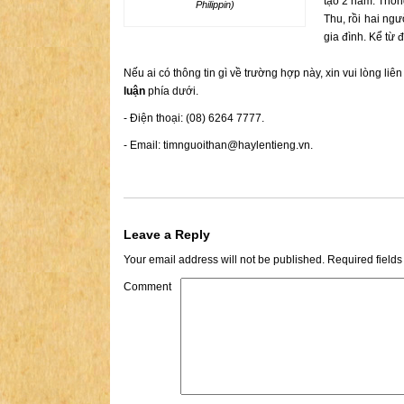
tạo 2 năm. Thôn
Philippin)
Thu, rồi hai ng
gia đình. Kể từ 
Nếu ai có thông tin gì về trường hợp này, xin vui lòng liê
luận
phía dưới.
- Điện thoại: (08) 6264 7777.
- Email:
timnguoithan@haylentieng.vn
.
Leave a Reply
Your email address will not be published.
Required field
Comment