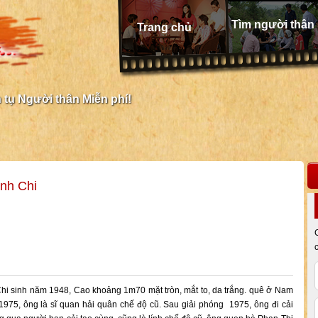
Tìm người thân
Trang chủ
tụ Người thân Miễn phí!
nh Chi
i sinh năm 1948, Cao khoảng 1m70 mặt tròn, mắt to, da trắng. quê ở Nam
975, ông là sĩ quan hải quân chế độ cũ. Sau giải phóng 1975, ông đi cải