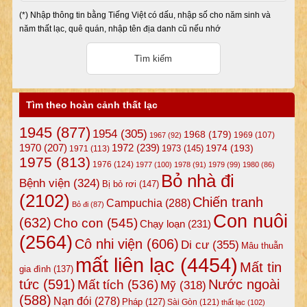
(*) Nhập thông tin bằng Tiếng Việt có dấu, nhập số cho năm sinh và
năm thất lạc, quê quán, nhập tên địa danh cũ nếu nhớ
Tìm theo hoàn cảnh thất lạc
1945
(877)
1954
(305)
1968
(179)
1969
(107)
1967
(92)
1972
(239)
1970
(207)
1974
(193)
1973
(145)
1971
(113)
1975
(813)
1976
(124)
1977
(100)
1978
(91)
1979
(99)
1980
(86)
Bỏ nhà đi
Bệnh viện
(324)
Bị bỏ rơi
(147)
(2102)
Chiến tranh
Campuchia
(288)
Bỏ đi
(87)
Con nuôi
(632)
Cho con
(545)
Chạy loạn
(231)
(2564)
Cô nhi viện
(606)
Di cư
(355)
Mâu thuẫn
mất liên lạc
(4454)
Mất tin
gia đình
(137)
tức
(591)
Nước ngoài
Mất tích
(536)
Mỹ
(318)
(588)
Nạn đói
(278)
Pháp
(127)
Sài Gòn
(121)
thất lạc
(102)