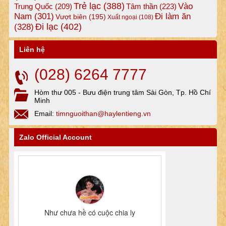
Trẻ lạc
(388)
Vào
Tâm thần
(223)
Trung Quốc
(209)
Nam
(301)
Đi làm ăn
Vượt biên
(195)
Xuất ngoại
(108)
Đi lạc
(402)
(328)
Liên hệ
(028) 6264 7777
Hòm thư 005 - Bưu điện trung tâm Sài Gòn, Tp. Hồ Chí
Minh
Email:
timnguoithan@haylentieng.vn
Zalo Official Account