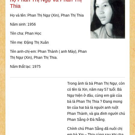
Thia
Họ và tên: Phan Thị Ngự (Xin), Phan Thị Thia
Năm sinh: 1956
Tên cha: Phan Học
Tên mẹ: Đặng Thị Xuân
Tên anh-chị-em: Phan Thành ( anh Mày), Phan
Thị Ngự (Xin), Phan Thị Thia.
Năm thất lạc: 1975
Trong ảnh là bà Phan Thị Ngự, còn
có tên là Xin, năm nay 57 tuổi. Bà
Ngự hiện ở đâu, cùng em gái của
bà là Phan Thị Thia ? Đang mong
tin của hai bà là nguời anh ruột
Phan Thành, và gia đình người chú
Phan Sằng ở Đà Nẵng.
Chính chú Phan Sằng đã nuôi chị
em bà Xin – Thia cùng sau khi cha