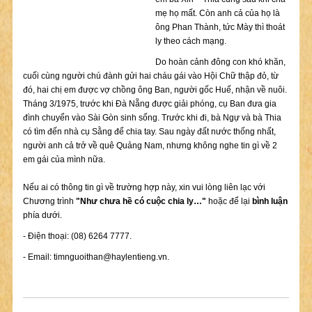
mẹ họ mất. Còn anh cả của họ là
ông Phan Thành, tức Mày thì thoát
ly theo cách mạng.
Do hoàn cảnh đông con khó khăn,
cuối cùng người chú đành gửi hai cháu gái vào Hội Chữ thập đỏ, từ
đó, hai chị em được vợ chồng ông Ban, người gốc Huế, nhận về nuôi.
Tháng 3/1975, trước khi Đà Nẵng được giải phóng, cụ Ban đưa gia
đình chuyển vào Sài Gòn sinh sống. Trước khi đi, bà Ngự và bà Thia
có tìm đến nhà cụ Sằng để chia tay. Sau ngày đất nước thống nhất,
người anh cả trở về quê Quảng Nam, nhưng không nghe tin gì về 2
em gái của mình nữa.
Nếu ai có thông tin gì về trường hợp này, xin vui lòng liên lạc với
Chương trình
"Như chưa hề có cuộc chia ly…"
hoặc để lại
bình luận
phía dưới.
- Điện thoại: (08) 6264 7777.
- Email:
timnguoithan@haylentieng.vn
.