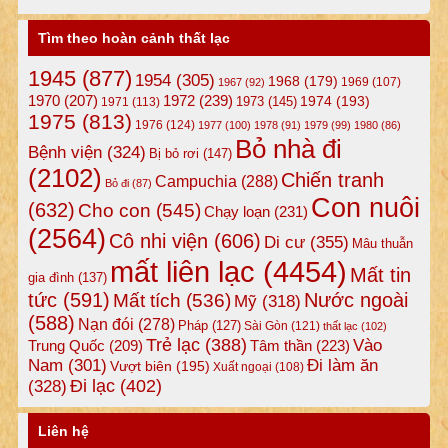
Tìm theo hoàn cảnh thất lạc
1945
(877)
1954
(305)
1968
(179)
1969
(107)
1967
(92)
1972
(239)
1970
(207)
1974
(193)
1973
(145)
1971
(113)
1975
(813)
1976
(124)
1977
(100)
1978
(91)
1979
(99)
1980
(86)
Bỏ nhà đi
Bệnh viện
(324)
Bị bỏ rơi
(147)
(2102)
Chiến tranh
Campuchia
(288)
Bỏ đi
(87)
Con nuôi
(632)
Cho con
(545)
Chạy loạn
(231)
(2564)
Cô nhi viện
(606)
Di cư
(355)
Mâu thuẫn
mất liên lạc
(4454)
Mất tin
gia đình
(137)
tức
(591)
Nước ngoài
Mất tích
(536)
Mỹ
(318)
(588)
Nạn đói
(278)
Pháp
(127)
Sài Gòn
(121)
thất lạc
(102)
Trẻ lạc
(388)
Vào
Tâm thần
(223)
Trung Quốc
(209)
Nam
(301)
Đi làm ăn
Vượt biên
(195)
Xuất ngoại
(108)
Đi lạc
(402)
(328)
Liên hệ