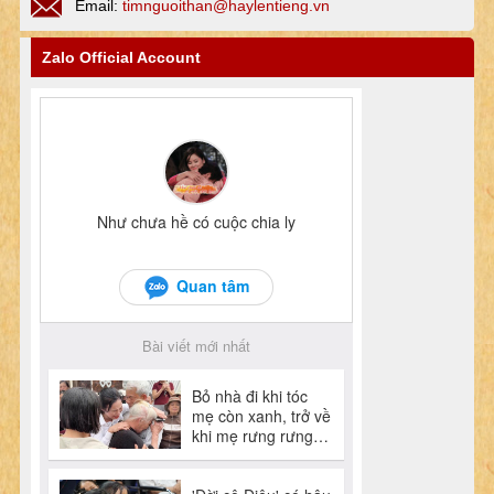
Email:
timnguoithan@haylentieng.vn
Zalo Official Account