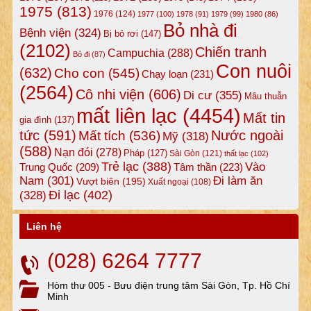
1975
(813)
1976
(124)
1977
(100)
1978
(91)
1979
(99)
1980
(86)
Bỏ nhà đi
Bệnh viện
(324)
Bị bỏ rơi
(147)
(2102)
Chiến tranh
Campuchia
(288)
Bỏ đi
(87)
Con nuôi
(632)
Cho con
(545)
Chạy loạn
(231)
(2564)
Cô nhi viện
(606)
Di cư
(355)
Mâu thuẫn
mất liên lạc
(4454)
Mất tin
gia đình
(137)
tức
(591)
Nước ngoài
Mất tích
(536)
Mỹ
(318)
(588)
Nạn đói
(278)
Pháp
(127)
Sài Gòn
(121)
thất lạc
(102)
Trẻ lạc
(388)
Vào
Tâm thần
(223)
Trung Quốc
(209)
Nam
(301)
Đi làm ăn
Vượt biên
(195)
Xuất ngoại
(108)
Đi lạc
(402)
(328)
Liên hệ
(028) 6264 7777
Hòm thư 005 - Bưu điện trung tâm Sài Gòn, Tp. Hồ Chí
Minh