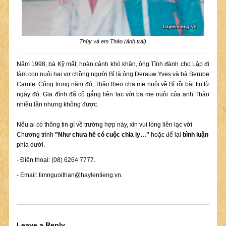
Thủy và em Thảo (ảnh trái)
Năm 1998, bà Kỹ mất, hoàn cảnh khó khăn, ông Tĩnh đành cho Lập đi
làm con nuôi hai vợ chồng người Bỉ là ông Derauw Yves và bà Berube
Carole. Cũng trong năm đó, Thảo theo cha mẹ nuôi về Bỉ rồi bặt tin từ
ngày đó. Gia đình đã cố gắng liên lạc với ba mẹ nuôi của anh Thảo
nhiều lần nhưng không được.
Nếu ai có thông tin gì về trường hợp này, xin vui lòng liên lạc với
Chương trình
"Như chưa hề có cuộc chia ly…"
hoặc để lại
bình luận
phía dưới.
- Điện thoại: (08) 6264 7777.
- Email:
timnguoithan@haylentieng.vn
.
Leave a Reply