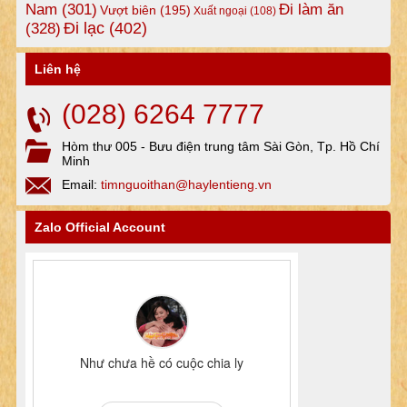
Nam
(301)
Đi làm ăn
Vượt biên
(195)
Xuất ngoại
(108)
Đi lạc
(402)
(328)
Liên hệ
(028) 6264 7777
Hòm thư 005 - Bưu điện trung tâm Sài Gòn, Tp. Hồ Chí
Minh
Email:
timnguoithan@haylentieng.vn
Zalo Official Account