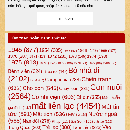
năm thất lạc, quê quán, nhập tên địa danh cũ nếu nhớ
Tìm theo hoàn cảnh thất lạc
1945
(877)
1954
(305)
1968
(179)
1969
(107)
1967
(92)
1972
(239)
1970
(207)
1974
(193)
1973
(145)
1971
(113)
1975
(813)
1976
(124)
1977
(100)
1978
(91)
1979
(99)
1980
(86)
Bỏ nhà đi
Bệnh viện
(324)
Bị bỏ rơi
(147)
(2102)
Chiến tranh
Campuchia
(288)
Bỏ đi
(87)
Con nuôi
(632)
Cho con
(545)
Chạy loạn
(231)
(2564)
Cô nhi viện
(606)
Di cư
(355)
Mâu thuẫn
mất liên lạc
(4454)
Mất tin
gia đình
(137)
tức
(591)
Nước ngoài
Mất tích
(536)
Mỹ
(318)
(588)
Nạn đói
(278)
Pháp
(127)
Sài Gòn
(121)
thất lạc
(102)
Trẻ lạc
(388)
Vào
Tâm thần
(223)
Trung Quốc
(209)