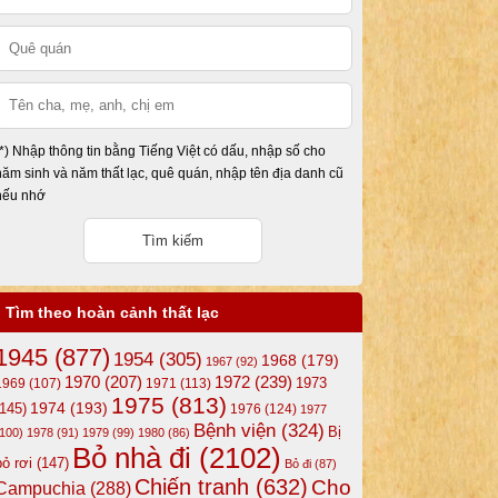
(*) Nhập thông tin bằng Tiếng Việt có dấu, nhập số cho
năm sinh và năm thất lạc, quê quán, nhập tên địa danh cũ
nếu nhớ
Tìm theo hoàn cảnh thất lạc
1945
(877)
1954
(305)
1968
(179)
1967
(92)
1972
(239)
1970
(207)
1973
1969
(107)
1971
(113)
1975
(813)
1974
(193)
(145)
1976
(124)
1977
Bệnh viện
(324)
Bị
(100)
1978
(91)
1979
(99)
1980
(86)
Bỏ nhà đi
(2102)
bỏ rơi
(147)
Bỏ đi
(87)
Chiến tranh
(632)
Cho
Campuchia
(288)