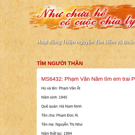
Hoạt động Thiện nguyện Tìm kiếm và Đoàn 
TÌM NGƯỜI THÂN
MS6432: Phạm Văn Năm tìm em trai 
Họ và tên: Phạm Văn Ất
Năm sinh: 1940
Quê quán: Hà Nam Ninh
Tên cha: Phạm Đức Ái
Tên mẹ: Nguyễn Thị Như
Năm thất lạc: 1994