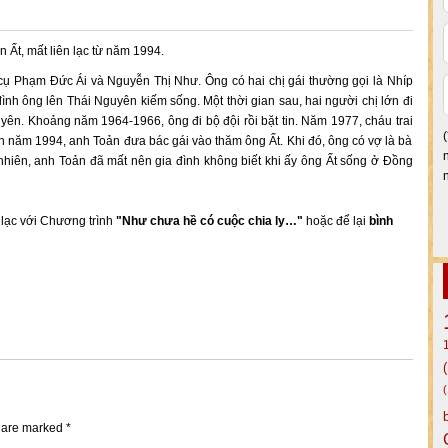
 Ất, mất liên lạc từ năm 1994.
cụ Phạm Đức Ái và Nguyễn Thị Như. Ông có hai chị gái thường gọi là Nhíp
nh ông lên Thái Nguyên kiếm sống. Một thời gian sau, hai người chị lớn đi
yên. Khoảng năm 1964-1966, ông đi bộ đội rồi bặt tin. Năm 1977, cháu trai
ến năm 1994, anh Toản đưa bác gái vào thăm ông Ất. Khi đó, ông có vợ là bà
nhiên, anh Toản đã mất nên gia đình không biết khi ấy ông Ất sống ở Đồng
n lạc với Chương trình
"Như chưa hề có cuộc chia ly…"
hoặc để lại
bình
s are marked
*