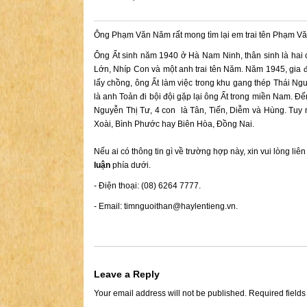
Ông Phạm Văn Năm rất mong tìm lại em trai tên Phạm Văn
Ông Ất sinh năm 1940 ở Hà Nam Ninh, thân sinh là hai 
Lớn, Nhíp Con và một anh trai tên Năm. Năm 1945, gia đì
lấy chồng, ông Ất làm việc trong khu gang thép Thái Ngu
là anh Toản đi bội đội gặp lại ông Ất trong miền Nam. Đ
Nguyễn Thị Tư, 4 con là Tân, Tiến, Diễm và Hùng. Tuy 
Xoài, Bình Phước hay Biên Hòa, Đồng Nai.
Nếu ai có thông tin gì về trường hợp này, xin vui lòng liê
luận
phía dưới.
- Điện thoại: (08) 6264 7777.
- Email:
timnguoithan@haylentieng.vn
.
Leave a Reply
Your email address will not be published.
Required field