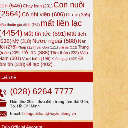
Con nuôi
con
(545)
Chạy loạn
(231)
(2564)
Cô nhi viện
(606)
Di cư
(355)
mất liên lạc
Mâu thuẫn gia đình
(137)
(4454)
Mất tin tức
(591)
Mất tích
Nước ngoài
(588)
(536)
Mỹ
(318)
Nạn
đói
(278)
Trung
Pháp
(127)
Sài Gòn
(121)
thất lạc
(102)
Trẻ lạc
(388)
Vào
Tâm thần
(223)
Quốc
(209)
Nam
(301)
Đi
Vượt biên
(195)
Xuất ngoại
(108)
Đi lạc
(402)
làm ăn
(328)
Liên hệ
(028) 6264 7777
Hòm thư 005 - Bưu điện trung tâm Sài Gòn,
Tp. Hồ Chí Minh
Email:
timnguoithan@haylentieng.vn
Zalo Official Account