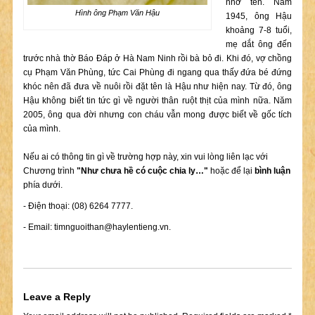
nhớ tên. Năm
Hình ông Phạm Văn Hậu
1945, ông Hậu
khoảng 7-8 tuổi,
mẹ dắt ông đến
trước nhà thờ Báo Đáp ở Hà Nam Ninh rồi bà bỏ đi. Khi đó, vợ chồng
cụ Phạm Văn Phùng, tức Cai Phùng đi ngang qua thấy đứa bé đứng
khóc nên đã đưa về nuôi rồi đặt tên là Hậu như hiện nay. Từ đó, ông
Hậu không biết tin tức gì về người thân ruột thịt của mình nữa. Năm
2005, ông qua đời nhưng con cháu vẫn mong được biết về gốc tích
của mình.
Nếu ai có thông tin gì về trường hợp này, xin vui lòng liên lạc với
Chương trình
"Như chưa hề có cuộc chia ly…"
hoặc để lại
bình luận
phía dưới.
- Điện thoại: (08) 6264 7777.
- Email:
timnguoithan@haylentieng.vn
.
Leave a Reply