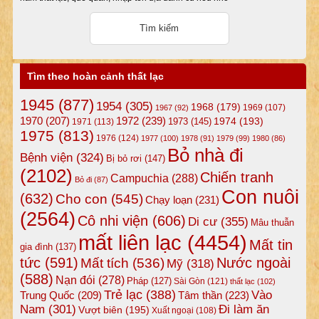
Tìm theo hoàn cảnh thất lạc
1945
(877)
1954
(305)
1968
(179)
1969
(107)
1967
(92)
1972
(239)
1970
(207)
1974
(193)
1973
(145)
1971
(113)
1975
(813)
1976
(124)
1977
(100)
1978
(91)
1979
(99)
1980
(86)
Bỏ nhà đi
Bệnh viện
(324)
Bị bỏ rơi
(147)
(2102)
Chiến tranh
Campuchia
(288)
Bỏ đi
(87)
Con nuôi
(632)
Cho con
(545)
Chạy loạn
(231)
(2564)
Cô nhi viện
(606)
Di cư
(355)
Mâu thuẫn
mất liên lạc
(4454)
Mất tin
gia đình
(137)
tức
(591)
Nước ngoài
Mất tích
(536)
Mỹ
(318)
(588)
Nạn đói
(278)
Pháp
(127)
Sài Gòn
(121)
thất lạc
(102)
Trẻ lạc
(388)
Vào
Tâm thần
(223)
Trung Quốc
(209)
Nam
(301)
Đi làm ăn
Vượt biên
(195)
Xuất ngoại
(108)