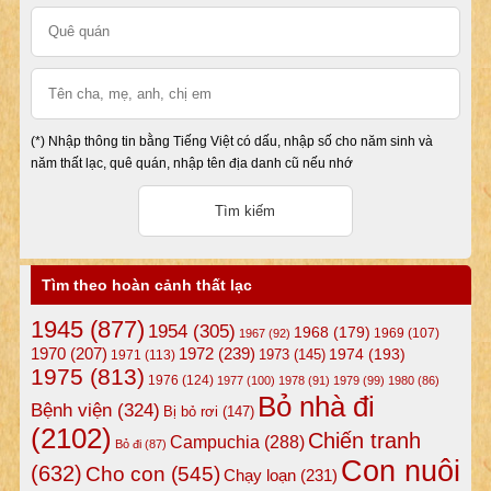
(*) Nhập thông tin bằng Tiếng Việt có dấu, nhập số cho năm sinh và
năm thất lạc, quê quán, nhập tên địa danh cũ nếu nhớ
Tìm theo hoàn cảnh thất lạc
1945
(877)
1954
(305)
1968
(179)
1969
(107)
1967
(92)
1972
(239)
1970
(207)
1974
(193)
1973
(145)
1971
(113)
1975
(813)
1976
(124)
1977
(100)
1978
(91)
1979
(99)
1980
(86)
Bỏ nhà đi
Bệnh viện
(324)
Bị bỏ rơi
(147)
(2102)
Chiến tranh
Campuchia
(288)
Bỏ đi
(87)
Con nuôi
(632)
Cho con
(545)
Chạy loạn
(231)