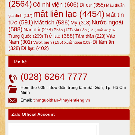
(2564)
Cô nhi viện
(606)
Di cư
(355)
Mâu thuẫn
mất liên lạc
(4454)
Mất tin
gia đình
(137)
tức
(591)
Nước ngoài
Mất tích
(536)
Mỹ
(318)
(588)
Nạn đói
(278)
Pháp
(127)
Sài Gòn
(121)
thất lạc
(102)
Trẻ lạc
(388)
Vào
Tâm thần
(223)
Trung Quốc
(209)
Nam
(301)
Đi làm ăn
Vượt biên
(195)
Xuất ngoại
(108)
Đi lạc
(402)
(328)
Liên hệ
(028) 6264 7777
Hòm thư 005 - Bưu điện trung tâm Sài Gòn, Tp. Hồ Chí
Minh
Email:
timnguoithan@haylentieng.vn
Zalo Official Account