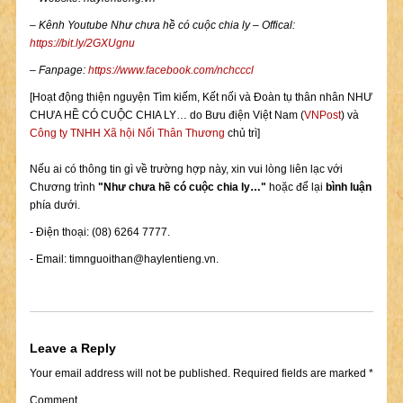
– Kênh Youtube Như chưa hề có cuộc chia ly – Offical:
https://bit.ly/2GXUgnu
– Fanpage:
https://www.facebook.com/nchcccl
[Hoạt động thiện nguyện Tìm kiếm, Kết nối và Đoàn tụ thân nhân NHƯ
CHƯA HỀ CÓ CUỘC CHIA LY… do Bưu điện Việt Nam (
VNPost
) và
Công ty TNHH Xã hội Nối Thân Thương
chủ trì]
Nếu ai có thông tin gì về trường hợp này, xin vui lòng liên lạc với
Chương trình
"Như chưa hề có cuộc chia ly…"
hoặc để lại
bình luận
phía dưới.
- Điện thoại: (08) 6264 7777.
- Email:
timnguoithan@haylentieng.vn
.
Leave a Reply
Your email address will not be published.
Required fields are marked
*
Comment