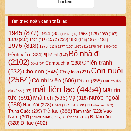
Tìm theo hoàn cảnh thất lạc
1945
(877)
1954
(305)
1968
(179)
1969
(107)
1967
(92)
1972
(239)
1970
(207)
1974
(193)
1973
(145)
1971
(113)
1975
(813)
1976
(124)
1977
(100)
1978
(91)
1979
(99)
1980
(86)
Bỏ nhà đi
Bệnh viện
(324)
Bị bỏ rơi
(147)
(2102)
Chiến tranh
Campuchia
(288)
Bỏ đi
(87)
Con nuôi
(632)
Cho con
(545)
Chạy loạn
(231)
(2564)
Cô nhi viện
(606)
Di cư
(355)
Mâu thuẫn
mất liên lạc
(4454)
Mất tin
gia đình
(137)
tức
(591)
Nước ngoài
Mất tích
(536)
Mỹ
(318)
(588)
Nạn đói
(278)
Pháp
(127)
Sài Gòn
(121)
thất lạc
(102)
Trẻ lạc
(388)
Vào
Tâm thần
(223)
Trung Quốc
(209)
Nam
(301)
Đi làm ăn
Vượt biên
(195)
Xuất ngoại
(108)
Đi lạc
(402)
(328)