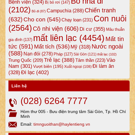
Bỏ nhà đi
Bệnh viện
(324)
Bị bỏ rơi
(147)
(2102)
Chiến tranh
Campuchia
(288)
Bỏ đi
(87)
Con nuôi
(632)
Cho con
(545)
Chạy loạn
(231)
(2564)
Cô nhi viện
(606)
Di cư
(355)
Mâu thuẫn
mất liên lạc
(4454)
Mất tin
gia đình
(137)
tức
(591)
Nước ngoài
Mất tích
(536)
Mỹ
(318)
(588)
Nạn đói
(278)
Pháp
(127)
Sài Gòn
(121)
thất lạc
(102)
Trẻ lạc
(388)
Vào
Tâm thần
(223)
Trung Quốc
(209)
Nam
(301)
Đi làm ăn
Vượt biên
(195)
Xuất ngoại
(108)
Đi lạc
(402)
(328)
Liên hệ
(028) 6264 7777
Hòm thư 005 - Bưu điện trung tâm Sài Gòn, Tp. Hồ Chí
Minh
Email:
timnguoithan@haylentieng.vn