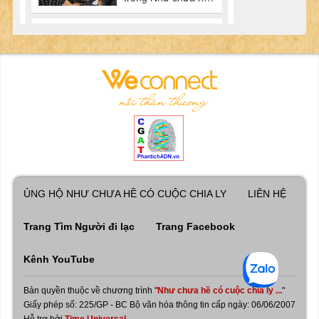
ỦNG HỘ NHƯ CHƯA HỀ CÓ CUỘC CHIA LY
LIÊN HỆ
Trang Tìm Người đi lạc
Trang Facebook
Kênh YouTube
Bản quyền thuộc về chương trình "
Như chưa hề có cuộc chia ly ...
"
Giấy phép số: 225/GP - BC Bộ văn hóa thông tin cấp ngày: 06/06/2007
Hỗ trợ bởi
Time Universal