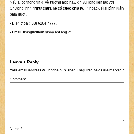
Nếu ai có thông tin gì về trường hợp này, xin vui lòng liên lạc với
Chương trình
"Như chưa hề có cuộc chia ly…"
hoặc để lại
bình luận
phía dưới.
- Điện thoại: (08) 6264 7777.
- Email:
timnguoithan@haylentieng.vn
.
Leave a Reply
Your email address will not be published.
Required fields are marked
*
Comment
Name
*