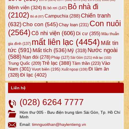
Bỏ nhà đi
Bệnh viện
(324)
Bị bỏ rơi
(147)
(2102)
Chiến tranh
Campuchia
(288)
Bỏ đi
(87)
Con nuôi
(632)
Cho con
(545)
Chạy loạn
(231)
(2564)
Cô nhi viện
(606)
Di cư
(355)
Mâu thuẫn
mất liên lạc
(4454)
Mất tin
gia đình
(137)
tức
(591)
Nước ngoài
Mất tích
(536)
Mỹ
(318)
(588)
Nạn đói
(278)
Pháp
(127)
Sài Gòn
(121)
thất lạc
(102)
Trẻ lạc
(388)
Vào
Tâm thần
(223)
Trung Quốc
(209)
Nam
(301)
Đi làm ăn
Vượt biên
(195)
Xuất ngoại
(108)
Đi lạc
(402)
(328)
Liên hệ
(028) 6264 7777
Hòm thư 005 - Bưu điện trung tâm Sài Gòn, Tp. Hồ Chí
Minh
Email:
timnguoithan@haylentieng.vn