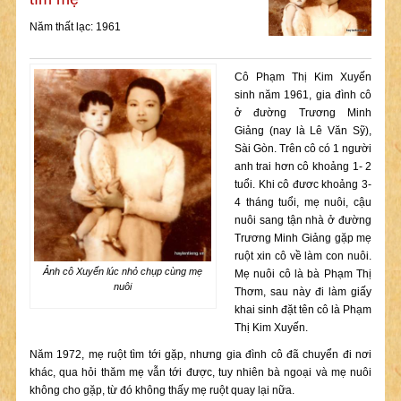
Năm thất lạc: 1961
Cô Phạm Thị Kim Xuyến
sinh năm 1961, gia đình cô
ở đường Trương Minh
Giảng (nay là Lê Văn Sỹ),
Sài Gòn. Trên cô có 1 người
anh trai hơn cô khoảng 1- 2
tuổi. Khi cô đươc khoảng 3-
4 tháng tuổi, mẹ nuôi, cậu
nuôi sang tận nhà ở đường
Trương Minh Giảng gặp mẹ
ruột xin cô về làm con nuôi.
Ảnh cô Xuyến lúc nhỏ chụp cùng mẹ
Mẹ nuôi cô là bà Phạm Thị
nuôi
Thơm, sau này đi làm giấy
khai sinh đặt tên cô là Phạm
Thị Kim Xuyến.
Năm 1972, mẹ ruột tìm tới gặp, nhưng gia đình cô đã chuyển đi nơi
khác, qua hỏi thăm mẹ vẫn tới được, tuy nhiên bà ngoại và mẹ nuôi
không cho gặp, từ đó không thấy mẹ ruột quay lại nữa.