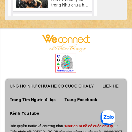
ỦNG HỘ NHƯ CHƯA HỀ CÓ CUỘC CHIA LY
LIÊN HỆ
Trang Tìm Người đi lạc
Trang Facebook
Kênh YouTube
Bản quyền thuộc về chương trình "
Như chưa hề có cuộc chia ly ...
"
Giấy phép số: 225/GP - BC Bộ văn hóa thông tin cấp ngày: 06/06/2007