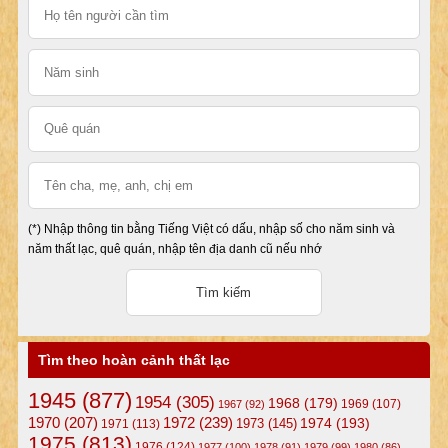
(*) Nhập thông tin bằng Tiếng Việt có dấu, nhập số cho năm sinh và
năm thất lạc, quê quán, nhập tên địa danh cũ nếu nhớ
Tìm theo hoàn cảnh thất lạc
1945
(877)
1954
(305)
1968
(179)
1969
(107)
1967
(92)
1972
(239)
1970
(207)
1974
(193)
1973
(145)
1971
(113)
1975
(813)
1976
(124)
1977
(100)
1978
(91)
1979
(99)
1980
(86)