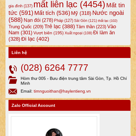
mất liên lạc
(4454)
Mất tin
gia đình
(137)
tức
(591)
Nước ngoài
Mất tích
(536)
Mỹ
(318)
(588)
Nạn đói
(278)
Pháp
(127)
Sài Gòn
(121)
thất lạc
(102)
Trẻ lạc
(388)
Vào
Tâm thần
(223)
Trung Quốc
(209)
Nam
(301)
Đi làm ăn
Vượt biên
(195)
Xuất ngoại
(108)
Đi lạc
(402)
(328)
Liên hệ
(028) 6264 7777
Hòm thư 005 - Bưu điện trung tâm Sài Gòn, Tp. Hồ Chí
Minh
Email:
timnguoithan@haylentieng.vn
Zalo Official Account