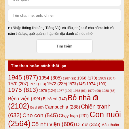
(*) Nhập thông tin bằng Tiếng Việt có dấu, nhập số cho năm sinh và
năm thất lạc, quê quán, nhập tên địa danh cũ nếu nhớ
Tìm theo hoàn cảnh thất lạc
1945
(877)
1954
(305)
1968
(179)
1969
(107)
1967
(92)
1972
(239)
1970
(207)
1974
(193)
1973
(145)
1971
(113)
1975
(813)
1976
(124)
1977
(100)
1978
(91)
1979
(99)
1980
(86)
Bỏ nhà đi
Bệnh viện
(324)
Bị bỏ rơi
(147)
(2102)
Chiến tranh
Campuchia
(288)
Bỏ đi
(87)
Con nuôi
(632)
Cho con
(545)
Chạy loạn
(231)
(2564)
Cô nhi viện
(606)
Di cư
(355)
Mâu thuẫn