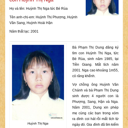
Họ và tên: Huỳnh Thị Nga tức Bé Rùa
Tên anh-chị-em: Huỳnh Thị Phượng, Huỳnh
Văn Sang, Huỳnh Hoài Hận
Năm thất lạc: 2001
Bà Phạm Thị Dung đăng ký
tìm con Huỳnh Thị Nga, tức
Bé Rùa, sinh năm 1985, tại
Tiền Giang. Mất tích năm
2001. Nga cao khoảng 1m55,
có răng khểnh.
Vợ chồng ông Huỳnh Văn
Chánh và bà Phạm Thị Dung
sinh được 4 người con là
Phượng, Sang, Hận và Nga.
Năm 2001, Dung xin phép
mẹ cùng các bạn trong xóm
ra đình coi hát rồi mất tích từ
Huỳnh Thị Nga
ngày đó. Gia đình đã tìm kiếm