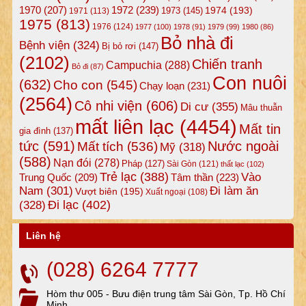
1972
(239)
1970
(207)
1974
(193)
1973
(145)
1971
(113)
1975
(813)
1976
(124)
1977
(100)
1978
(91)
1979
(99)
1980
(86)
Bỏ nhà đi
Bệnh viện
(324)
Bị bỏ rơi
(147)
(2102)
Chiến tranh
Campuchia
(288)
Bỏ đi
(87)
Con nuôi
(632)
Cho con
(545)
Chạy loạn
(231)
(2564)
Cô nhi viện
(606)
Di cư
(355)
Mâu thuẫn
mất liên lạc
(4454)
Mất tin
gia đình
(137)
tức
(591)
Nước ngoài
Mất tích
(536)
Mỹ
(318)
(588)
Nạn đói
(278)
Pháp
(127)
Sài Gòn
(121)
thất lạc
(102)
Trẻ lạc
(388)
Vào
Tâm thần
(223)
Trung Quốc
(209)
Nam
(301)
Đi làm ăn
Vượt biên
(195)
Xuất ngoại
(108)
Đi lạc
(402)
(328)
Liên hệ
(028) 6264 7777
Hòm thư 005 - Bưu điện trung tâm Sài Gòn, Tp. Hồ Chí
Minh