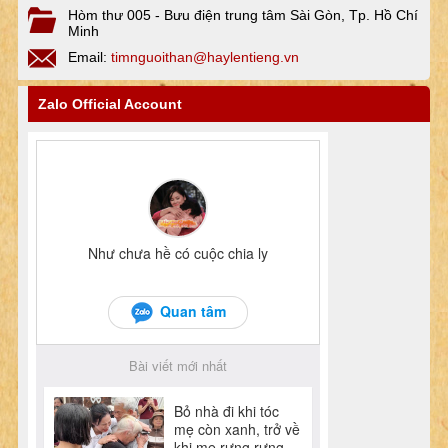
Hòm thư 005 - Bưu điện trung tâm Sài Gòn, Tp. Hồ Chí
Minh
Email:
timnguoithan@haylentieng.vn
Zalo Official Account