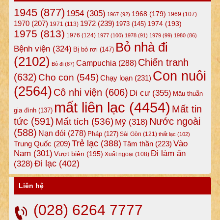
1945
(877)
1954
(305)
1968
(179)
1969
(107)
1967
(92)
1972
(239)
1970
(207)
1974
(193)
1973
(145)
1971
(113)
1975
(813)
1976
(124)
1977
(100)
1978
(91)
1979
(99)
1980
(86)
Bỏ nhà đi
Bệnh viện
(324)
Bị bỏ rơi
(147)
(2102)
Chiến tranh
Campuchia
(288)
Bỏ đi
(87)
Con nuôi
(632)
Cho con
(545)
Chạy loạn
(231)
(2564)
Cô nhi viện
(606)
Di cư
(355)
Mâu thuẫn
mất liên lạc
(4454)
Mất tin
gia đình
(137)
tức
(591)
Nước ngoài
Mất tích
(536)
Mỹ
(318)
(588)
Nạn đói
(278)
Pháp
(127)
Sài Gòn
(121)
thất lạc
(102)
Trẻ lạc
(388)
Vào
Tâm thần
(223)
Trung Quốc
(209)
Nam
(301)
Đi làm ăn
Vượt biên
(195)
Xuất ngoại
(108)
Đi lạc
(402)
(328)
Liên hệ
(028) 6264 7777