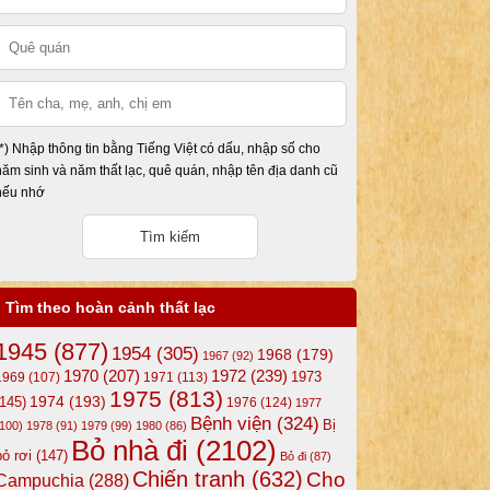
(*) Nhập thông tin bằng Tiếng Việt có dấu, nhập số cho
năm sinh và năm thất lạc, quê quán, nhập tên địa danh cũ
nếu nhớ
Tìm theo hoàn cảnh thất lạc
1945
(877)
1954
(305)
1968
(179)
1967
(92)
1972
(239)
1970
(207)
1973
1969
(107)
1971
(113)
1975
(813)
1974
(193)
(145)
1976
(124)
1977
Bệnh viện
(324)
Bị
(100)
1978
(91)
1979
(99)
1980
(86)
Bỏ nhà đi
(2102)
bỏ rơi
(147)
Bỏ đi
(87)
Chiến tranh
(632)
Cho
Campuchia
(288)