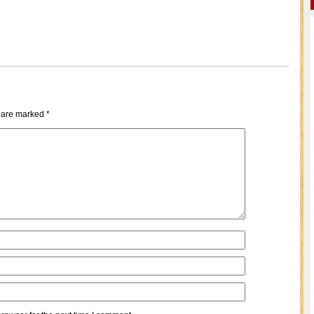
s are marked
*