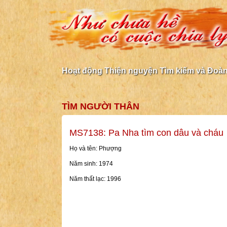
Hoạt động Thiện nguyện Tìm kiếm và Đoàn 
TÌM NGƯỜI THÂN
MS7138: Pa Nha tìm con dâu và cháu
Họ và tên: Phượng
Năm sinh: 1974
Năm thất lạc: 1996