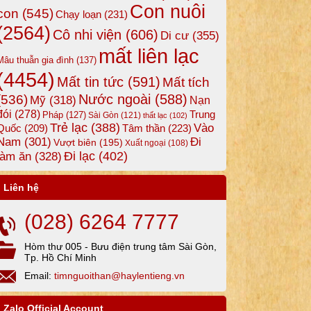
Con nuôi
con
(545)
Chạy loạn
(231)
(2564)
Cô nhi viện
(606)
Di cư
(355)
mất liên lạc
Mâu thuẫn gia đình
(137)
(4454)
Mất tin tức
(591)
Mất tích
Nước ngoài
(588)
(536)
Mỹ
(318)
Nạn
đói
(278)
Trung
Pháp
(127)
Sài Gòn
(121)
thất lạc
(102)
Trẻ lạc
(388)
Vào
Tâm thần
(223)
Quốc
(209)
Nam
(301)
Đi
Vượt biên
(195)
Xuất ngoại
(108)
Đi lạc
(402)
làm ăn
(328)
Liên hệ
(028) 6264 7777
Hòm thư 005 - Bưu điện trung tâm Sài Gòn,
Tp. Hồ Chí Minh
Email:
timnguoithan@haylentieng.vn
Zalo Official Account