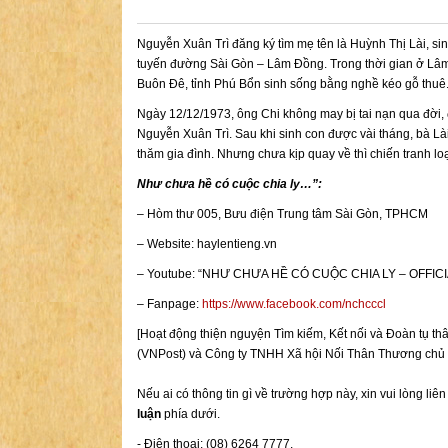
Nguyễn Xuân Trì đăng ký tìm mẹ tên là Huỳnh Thị Lài, s
tuyến đường Sài Gòn – Lâm Đồng. Trong thời gian ở Lâm 
Buôn Đê, tỉnh Phú Bổn sinh sống bằng nghề kéo gỗ thuê
Ngày 12/12/1973, ông Chi không may bị tai nạn qua đời, đ
Nguyễn Xuân Trì. Sau khi sinh con được vài tháng, bà Là
thăm gia đình. Nhưng chưa kịp quay về thì chiến tranh loạ
Như chưa hề có cuộc chia ly…”:
– Hòm thư 005, Bưu điện Trung tâm Sài Gòn, TPHCM
– Website: haylentieng.vn
– Youtube: “NHƯ CHƯA HỀ CÓ CUỘC CHIA LY – OFFICI
– Fanpage:
https://www.facebook.com/nchcccl
[Hoạt động thiện nguyện Tìm kiếm, Kết nối và Đoàn t
(VNPost) và Công ty TNHH Xã hội Nối Thân Thương chủ t
Nếu ai có thông tin gì về trường hợp này, xin vui lòng liê
luận
phía dưới.
- Điện thoại: (08) 6264 7777.