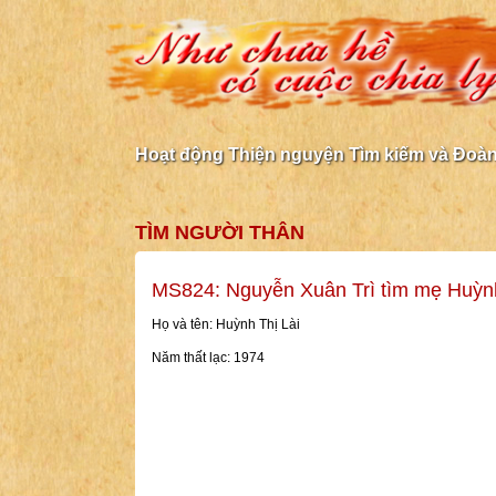
Hoạt động Thiện nguyện Tìm kiếm và Đoàn 
TÌM NGƯỜI THÂN
MS824: Nguyễn Xuân Trì tìm mẹ Huỳnh
Họ và tên: Huỳnh Thị Lài
Năm thất lạc: 1974