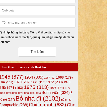
(*) Nhập thông tin bằng Tiếng Việt có dấu, nhập số cho
năm sinh và năm thất lạc, quê quán, nhập tên địa danh cũ
nếu nhớ
Tìm theo hoàn cảnh thất lạc
1945
(877)
1954
(305)
1968
(179)
1967
(92)
1972
(239)
1970
(207)
1973
1969
(107)
1971
(113)
1975
(813)
1974
(193)
(145)
1976
(124)
1977
Bệnh viện
(324)
Bị
(100)
1978
(91)
1979
(99)
1980
(86)
Bỏ nhà đi
(2102)
bỏ rơi
(147)
Bỏ đi
(87)
Chiến tranh
(632)
Cho
Campuchia
(288)