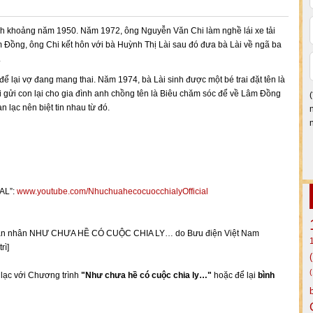
inh khoảng năm 1950. Năm 1972, ông Nguyễn Văn Chi làm nghề lái xe tải
Đồng, ông Chi kết hôn với bà Huỳnh Thị Lài sau đó đưa bà Lài về ngã ba
.
ể lại vợ đang mang thai. Năm 1974, bà Lài sinh được một bé trai đặt tên là
i gửi con lại cho gia đình anh chồng tên là Biêu chăm sóc để về Lâm Đồng
n lạc nên biệt tin nhau từ đó.
AL”:
www.youtube.com/NhuchuahecocuocchialyOfficial
ụ thân nhân NHƯ CHƯA HỀ CÓ CUỘC CHIA LY… do Bưu điện Việt Nam
rì]
n lạc với Chương trình
"Như chưa hề có cuộc chia ly…"
hoặc để lại
bình