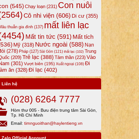
Con nuôi
con
(545)
Chạy loạn
(231)
(2564)
Cô nhi viện
(606)
Di cư
(355)
mất liên lạc
Mâu thuẫn gia đình
(137)
(4454)
Mất tin tức
(591)
Mất tích
Nước ngoài
(588)
(536)
Mỹ
(318)
Nạn
đói
(278)
Trung
Pháp
(127)
Sài Gòn
(121)
thất lạc
(102)
Trẻ lạc
(388)
Vào
Tâm thần
(223)
Quốc
(209)
Nam
(301)
Đi
Vượt biên
(195)
Xuất ngoại
(108)
Đi lạc
(402)
làm ăn
(328)
Liên hệ
(028) 6264 7777
Hòm thư 005 - Bưu điện trung tâm Sài Gòn,
Tp. Hồ Chí Minh
Email:
timnguoithan@haylentieng.vn
Zalo Official Account