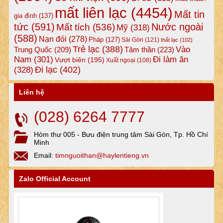
mất liên lạc
(4454)
Mất tin
gia đình
(137)
tức
(591)
Nước ngoài
Mất tích
(536)
Mỹ
(318)
(588)
Nạn đói
(278)
Pháp
(127)
Sài Gòn
(121)
thất lạc
(102)
Trẻ lạc
(388)
Vào
Tâm thần
(223)
Trung Quốc
(209)
Nam
(301)
Đi làm ăn
Vượt biên
(195)
Xuất ngoại
(108)
Đi lạc
(402)
(328)
Liên hệ
(028) 6264 7777
Hòm thư 005 - Bưu điện trung tâm Sài Gòn, Tp. Hồ Chí
Minh
Email:
timnguoithan@haylentieng.vn
Zalo Official Account