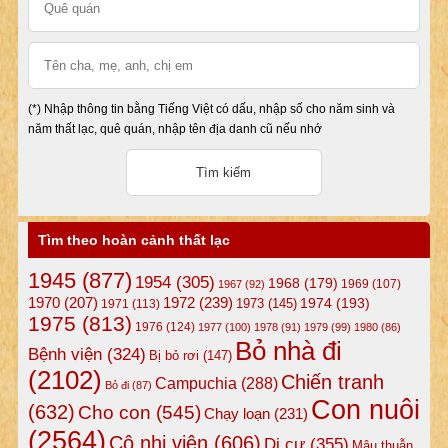
(*) Nhập thông tin bằng Tiếng Việt có dấu, nhập số cho năm sinh và
năm thất lạc, quê quán, nhập tên địa danh cũ nếu nhớ
Tìm theo hoàn cảnh thất lạc
1945
(877)
1954
(305)
1968
(179)
1969
(107)
1967
(92)
1972
(239)
1970
(207)
1974
(193)
1973
(145)
1971
(113)
1975
(813)
1976
(124)
1977
(100)
1978
(91)
1979
(99)
1980
(86)
Bỏ nhà đi
Bệnh viện
(324)
Bị bỏ rơi
(147)
(2102)
Chiến tranh
Campuchia
(288)
Bỏ đi
(87)
Con nuôi
(632)
Cho con
(545)
Chạy loạn
(231)
(2564)
Cô nhi viện
(606)
Di cư
(355)
Mâu thuẫn