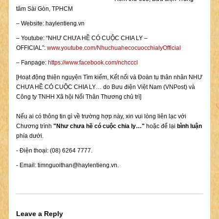
tâm Sài Gòn, TPHCM
– Website: haylentieng.vn
– Youtube: “NHƯ CHƯA HỀ CÓ CUỘC CHIA LY –
OFFICIAL”:
www.youtube.com/NhuchuahecocuocchialyOfficial
– Fanpage:
https://www.facebook.com/nchcccl
[Hoạt động thiện nguyện Tìm kiếm, Kết nối và Đoàn tụ thân nhân NHƯ
CHƯA HỀ CÓ CUỘC CHIA LY… do Bưu điện Việt Nam (VNPost) và
Công ty TNHH Xã hội Nối Thân Thương chủ trì]
Nếu ai có thông tin gì về trường hợp này, xin vui lòng liên lạc với
Chương trình
"Như chưa hề có cuộc chia ly…"
hoặc để lại
bình luận
phía dưới.
- Điện thoại: (08) 6264 7777.
- Email:
timnguoithan@haylentieng.vn
.
Leave a Reply