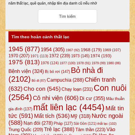
năm thất lạc, quê quán, nhập tên địa danh cũ nếu nhớ
Tìm theo hoàn cảnh thất lạc
1945
(877)
1954
(305)
1968
(179)
1969
(107)
1967
(92)
1972
(239)
1970
(207)
1974
(193)
1973
(145)
1971
(113)
1975
(813)
1976
(124)
1977
(100)
1978
(91)
1979
(99)
1980
(86)
Bỏ nhà đi
Bệnh viện
(324)
Bị bỏ rơi
(147)
(2102)
Chiến tranh
Campuchia
(288)
Bỏ đi
(87)
Con nuôi
(632)
Cho con
(545)
Chạy loạn
(231)
(2564)
Cô nhi viện
(606)
Di cư
(355)
Mâu thuẫn
mất liên lạc
(4454)
Mất tin
gia đình
(137)
tức
(591)
Nước ngoài
Mất tích
(536)
Mỹ
(318)
(588)
Nạn đói
(278)
Pháp
(127)
Sài Gòn
(121)
thất lạc
(102)
Trẻ lạc
(388)
Vào
Tâm thần
(223)
Trung Quốc
(209)