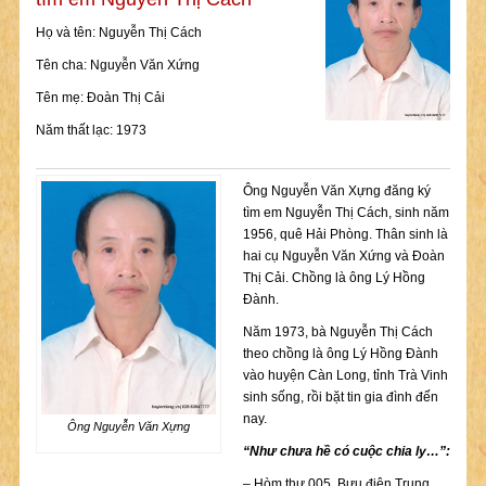
Họ và tên: Nguyễn Thị Cách
Tên cha: Nguyễn Văn Xứng
Tên mẹ: Đoàn Thị Cải
Năm thất lạc: 1973
Ông Nguyễn Văn Xựng đăng ký
tìm em Nguyễn Thị Cách, sinh năm
1956, quê Hải Phòng. Thân sinh là
hai cụ Nguyễn Văn Xứng và Đoàn
Thị Cải. Chồng là ông Lý Hồng
Đành.
Năm 1973, bà Nguyễn Thị Cách
theo chồng là ông Lý Hồng Đành
vào huyện Càn Long, tỉnh Trà Vinh
sinh sống, rồi bặt tin gia đình đến
nay.
Ông Nguyễn Văn Xựng
“Như chưa hề có cuộc chia ly…”:
– Hòm thư 005, Bưu điện Trung