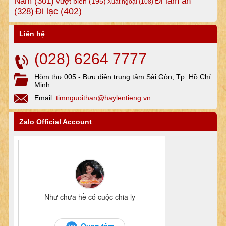
Nam
(301)
Đi làm ăn
Vượt biên
(195)
Xuất ngoại
(108)
Đi lạc
(402)
(328)
Liên hệ
(028) 6264 7777
Hòm thư 005 - Bưu điện trung tâm Sài Gòn, Tp. Hồ Chí
Minh
Email:
timnguoithan@haylentieng.vn
Zalo Official Account