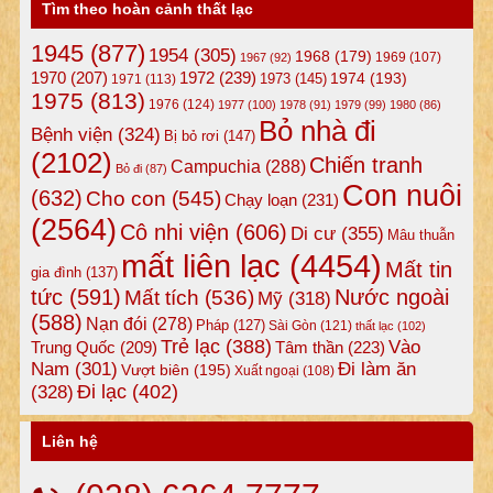
Tìm theo hoàn cảnh thất lạc
1945
(877)
1954
(305)
1968
(179)
1969
(107)
1967
(92)
1972
(239)
1970
(207)
1974
(193)
1973
(145)
1971
(113)
1975
(813)
1976
(124)
1977
(100)
1978
(91)
1979
(99)
1980
(86)
Bỏ nhà đi
Bệnh viện
(324)
Bị bỏ rơi
(147)
(2102)
Chiến tranh
Campuchia
(288)
Bỏ đi
(87)
Con nuôi
(632)
Cho con
(545)
Chạy loạn
(231)
(2564)
Cô nhi viện
(606)
Di cư
(355)
Mâu thuẫn
mất liên lạc
(4454)
Mất tin
gia đình
(137)
tức
(591)
Nước ngoài
Mất tích
(536)
Mỹ
(318)
(588)
Nạn đói
(278)
Pháp
(127)
Sài Gòn
(121)
thất lạc
(102)
Trẻ lạc
(388)
Vào
Tâm thần
(223)
Trung Quốc
(209)
Nam
(301)
Đi làm ăn
Vượt biên
(195)
Xuất ngoại
(108)
Đi lạc
(402)
(328)
Liên hệ