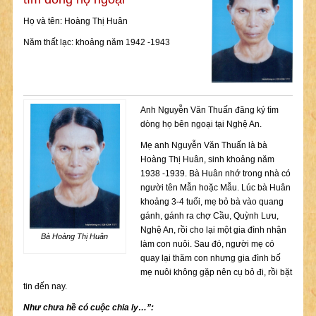
Họ và tên: Hoàng Thị Huân
Năm thất lạc: khoảng năm 1942 -1943
Anh Nguyễn Văn Thuấn đăng ký tìm
dòng họ bên ngoại tại Nghệ An.
Mẹ anh Nguyễn Văn Thuấn là bà
Hoàng Thị Huân, sinh khoảng năm
1938 -1939. Bà Huân nhớ trong nhà có
người tên Mẫn hoặc Mẫu. Lúc bà Huân
khoảng 3-4 tuổi, mẹ bỏ bà vào quang
gánh, gánh ra chợ Cầu, Quỳnh Lưu,
Nghệ An, rồi cho lại một gia đình nhận
Bà Hoàng Thị Huân
làm con nuôi. Sau đó, người mẹ có
quay lại thăm con nhưng gia đình bố
mẹ nuôi không gặp nên cụ bỏ đi, rồi bặt
tin đến nay.
Như chưa hề có cuộc chia ly…”: