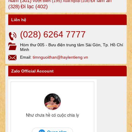
Nam
(301)
Đi làm ăn
Vượt biên
(195)
Xuất ngoại
(108)
Đi lạc
(402)
(328)
Liên hệ
(028) 6264 7777
Hòm thư 005 - Bưu điện trung tâm Sài Gòn, Tp. Hồ Chí
Minh
Email:
timnguoithan@haylentieng.vn
Zalo Official Account