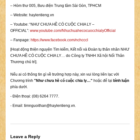
– Hòm thư 005, Bưu điện Trung tâm Sài Gòn, TPHCM
– Website: haylentieng.vn
– Youtube: “NHƯ CHƯA HỀ CÓ CUỘC CHIA LY –
OFFICIAL”:
www.youtube.com/NhuchuahecocuocchialyOfficial
– Fanpage:
https://www.facebook.com/nchcccl
[Hoạt động thiện nguyện Tìm kiếm, Kết nối và Đoàn tụ thân nhân NHƯ
CHƯA HỀ CÓ CUỘC CHIA LY… do Công ty TNHH Xã hội Nối Thân
Thương chủ trì].
Nếu ai có thông tin gì về trường hợp này, xin vui lòng liên lạc với
Chương trình
"Như chưa hề có cuộc chia ly…"
hoặc để lại
bình luận
phía dưới.
- Điện thoại: (08) 6264 7777.
- Email:
timnguoithan@haylentieng.vn
.
Leave a Reply