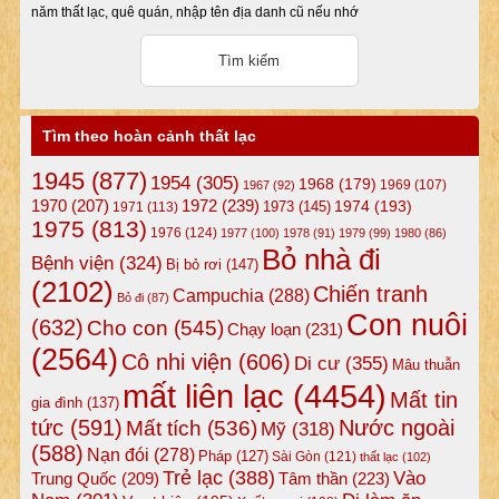
năm thất lạc, quê quán, nhập tên địa danh cũ nếu nhớ
Tìm theo hoàn cảnh thất lạc
1945
(877)
1954
(305)
1968
(179)
1969
(107)
1967
(92)
1972
(239)
1970
(207)
1974
(193)
1973
(145)
1971
(113)
1975
(813)
1976
(124)
1977
(100)
1978
(91)
1979
(99)
1980
(86)
Bỏ nhà đi
Bệnh viện
(324)
Bị bỏ rơi
(147)
(2102)
Chiến tranh
Campuchia
(288)
Bỏ đi
(87)
Con nuôi
(632)
Cho con
(545)
Chạy loạn
(231)
(2564)
Cô nhi viện
(606)
Di cư
(355)
Mâu thuẫn
mất liên lạc
(4454)
Mất tin
gia đình
(137)
tức
(591)
Nước ngoài
Mất tích
(536)
Mỹ
(318)
(588)
Nạn đói
(278)
Pháp
(127)
Sài Gòn
(121)
thất lạc
(102)
Trẻ lạc
(388)
Vào
Tâm thần
(223)
Trung Quốc
(209)