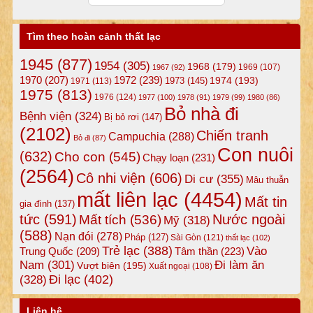
Tìm theo hoàn cảnh thất lạc
1945
(877)
1954
(305)
1968
(179)
1969
(107)
1967
(92)
1972
(239)
1970
(207)
1974
(193)
1973
(145)
1971
(113)
1975
(813)
1976
(124)
1977
(100)
1978
(91)
1979
(99)
1980
(86)
Bỏ nhà đi
Bệnh viện
(324)
Bị bỏ rơi
(147)
(2102)
Chiến tranh
Campuchia
(288)
Bỏ đi
(87)
Con nuôi
(632)
Cho con
(545)
Chạy loạn
(231)
(2564)
Cô nhi viện
(606)
Di cư
(355)
Mâu thuẫn
mất liên lạc
(4454)
Mất tin
gia đình
(137)
tức
(591)
Nước ngoài
Mất tích
(536)
Mỹ
(318)
(588)
Nạn đói
(278)
Pháp
(127)
Sài Gòn
(121)
thất lạc
(102)
Trẻ lạc
(388)
Vào
Tâm thần
(223)
Trung Quốc
(209)
Nam
(301)
Đi làm ăn
Vượt biên
(195)
Xuất ngoại
(108)
Đi lạc
(402)
(328)
Liên hệ