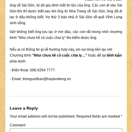
ông về Sài Gòn, từ đó gia đình mất tin tức của ông. Các con đi vào Sài
Gòn tìm thì được biết sau khi ông từ Nha Trang về Sài Gòn, ông đã đi
lạc ở đâu không biết. Vợ thứ 3 bán nhà ở Sài Gòn về quê Vĩnh Long
sinh sống.
Giờ không biết ông lưu lạc ở nơi đâu, các con rất mong nhờ chương
trình “Như chưa hề có cuộc chia ly” tìm kiếm được ông.
Nếu ai có thông tin gì về trường hợp này, xin vui lòng liên lạc với
Chương trình
"Như chưa hề có cuộc chia ly…"
hoặc để lại
bình luận
phía dưới.
- Điện thoại: (08) 6264 7777.
- Email:
timnguoithan@haylentieng.vn
.
Leave a Reply
Your email address will not be published.
Required fields are marked
*
Comment