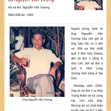
Họ và tên: Nguyễn Văn Vượng
Năm thất lạc: 1992
Người trong hình là
ông Nguyễn Văn
Vượng hay còn gọi là
ông Sáu Gà, có 3 đời
vợ. Đời vợ thứ nhất
quê ở tỉnh Hậu Giang,
đời vợ thứ 2 sống ở
chợ Lớn, đời vợ thứ 3
quê ở Vĩnh Long
nhưng sinh sống ở Sài
Gòn.
Khoảng năm 1992,
ông và vợ thứ 3 ra Nha
Trang thăm vợ cả cùng
Ông Nguyễn Văn Vượng
các con của ông.
Nhưng do có chút mâu
thuẫn nên vợ thứ 3 dẫn