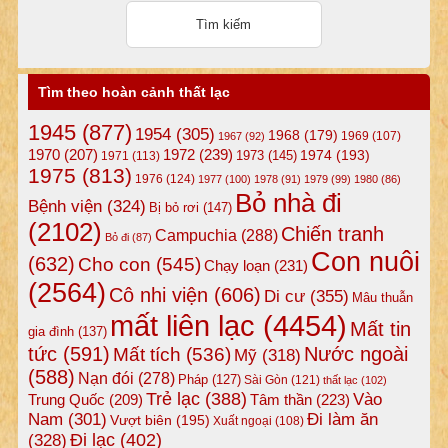
Tìm theo hoàn cảnh thất lạc
1945
(877)
1954
(305)
1968
(179)
1969
(107)
1967
(92)
1972
(239)
1970
(207)
1974
(193)
1973
(145)
1971
(113)
1975
(813)
1976
(124)
1977
(100)
1978
(91)
1979
(99)
1980
(86)
Bỏ nhà đi
Bệnh viện
(324)
Bị bỏ rơi
(147)
(2102)
Chiến tranh
Campuchia
(288)
Bỏ đi
(87)
Con nuôi
(632)
Cho con
(545)
Chạy loạn
(231)
(2564)
Cô nhi viện
(606)
Di cư
(355)
Mâu thuẫn
mất liên lạc
(4454)
Mất tin
gia đình
(137)
tức
(591)
Nước ngoài
Mất tích
(536)
Mỹ
(318)
(588)
Nạn đói
(278)
Pháp
(127)
Sài Gòn
(121)
thất lạc
(102)
Trẻ lạc
(388)
Vào
Tâm thần
(223)
Trung Quốc
(209)
Nam
(301)
Đi làm ăn
Vượt biên
(195)
Xuất ngoại
(108)
Đi lạc
(402)
(328)