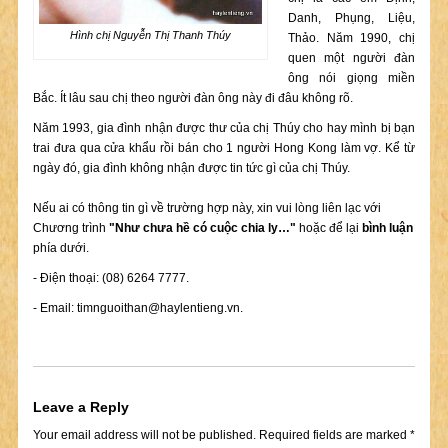
Danh, Phụng, Liệu,
Hình chị Nguyễn Thị Thanh Thúy
Thảo. Năm 1990, chị
quen một người đàn
ông nói giọng miền
Bắc. Ít lâu sau chị theo người đàn ông này đi đâu không rõ.
Năm 1993, gia đình nhận được thư của chị Thúy cho hay mình bị bạn
trai đưa qua cửa khẩu rồi bán cho 1 người Hong Kong làm vợ. Kể từ
ngày đó, gia đình không nhận được tin tức gì của chị Thúy.
Nếu ai có thông tin gì về trường hợp này, xin vui lòng liên lạc với
Chương trình
"Như chưa hề có cuộc chia ly…"
hoặc để lại
bình luận
phía dưới.
- Điện thoại: (08) 6264 7777.
- Email:
timnguoithan@haylentieng.vn
.
Leave a Reply
Your email address will not be published.
Required fields are marked
*