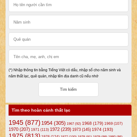
(*) Nhập thông tin bằng Tiếng Việt có dấu, nhập số cho năm sinh và
năm thất lạc, quê quán, nhập tên địa danh cũ nếu nhớ
Tìm theo hoàn cảnh thất lạc
1945
(877)
1954
(305)
1968
(179)
1969
(107)
1967
(92)
1972
(239)
1970
(207)
1974
(193)
1973
(145)
1971
(113)
1975
(813)
1976
(124)
1977
(100)
1978
(91)
1979
(99)
1980
(86)