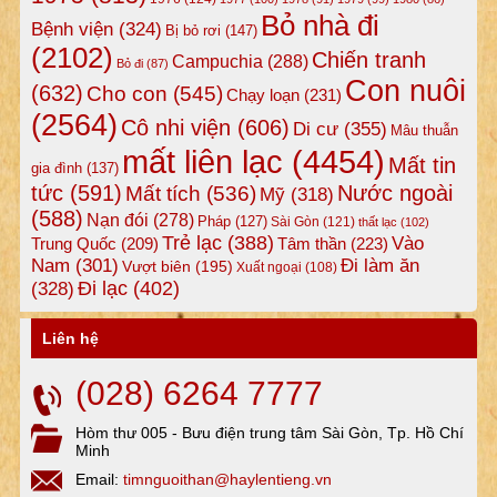
Bỏ nhà đi
Bệnh viện
(324)
Bị bỏ rơi
(147)
(2102)
Chiến tranh
Campuchia
(288)
Bỏ đi
(87)
Con nuôi
(632)
Cho con
(545)
Chạy loạn
(231)
(2564)
Cô nhi viện
(606)
Di cư
(355)
Mâu thuẫn
mất liên lạc
(4454)
Mất tin
gia đình
(137)
tức
(591)
Nước ngoài
Mất tích
(536)
Mỹ
(318)
(588)
Nạn đói
(278)
Pháp
(127)
Sài Gòn
(121)
thất lạc
(102)
Trẻ lạc
(388)
Vào
Tâm thần
(223)
Trung Quốc
(209)
Nam
(301)
Đi làm ăn
Vượt biên
(195)
Xuất ngoại
(108)
Đi lạc
(402)
(328)
Liên hệ
(028) 6264 7777
Hòm thư 005 - Bưu điện trung tâm Sài Gòn, Tp. Hồ Chí
Minh
Email:
timnguoithan@haylentieng.vn