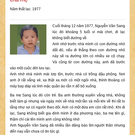
Năm thất lạc: 1977
Cuối tháng 12 năm 1977, Nguyễn Văn Sang
lúc đó khoảng 5 tuổi vì mải chơi, đi lạc
không biết đường về.
Anh nhớ trước nhà mình có con đường nhỏ
đất đỏ, nếu đi thẳng theo con đường nhỏ
này sẽ ra đường lớn có nhiều xe cộ chạy.
Và cũng từ con đường này, anh đã bước
vào một cuộc đời lưu lạc.
Anh nhớ nhà mình mái lợp tôn, trước nhà có trồng đậu phộng. Nơi
anh ở rất vắng vẻ, xa thật xa mới có một ngôi nhà, thỉnh thoảng có
máy bay đáp và lính mặc quần áo rằn ri đổ bộ xuống.
Ba mẹ Sang lúc đó còn trẻ. Ba anh thường xuyên vắng nhà, không
biết làm gì nhưng vài ngày mới về nhà một lần và mỗi khi về thì rất lo
lắng như sợ có người theo dõi. Anh có một đứa em còn rất nhỏ. Khi đi
lạc, Sang không biết gia đình mình ở địa phương nào, ba mẹ tên gì,
thậm chí cái tên mình anh cũng không nhớ.
Anh Nguyễn Văn Sang đã nhiều lần đăng báo tìm người thân nhưng
đến nay vẫn chưa có tin tức gì.