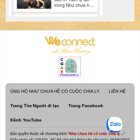
ỦNG HỘ NHƯ CHƯA HỀ CÓ CUỘC CHIA LY
LIÊN HỆ
Trang Tìm Người đi lạc
Trang Facebook
Kênh YouTube
Bản quyền thuộc về chương trình "
Như chưa hề có cuộc chia ly ...
"
Giấy phép số: 225/GP - BC Bộ văn hóa thông tin cấp ngày: 06/06/2007