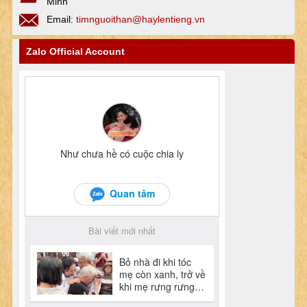
Minh
Email:
timnguoithan@haylentieng.vn
Zalo Official Account