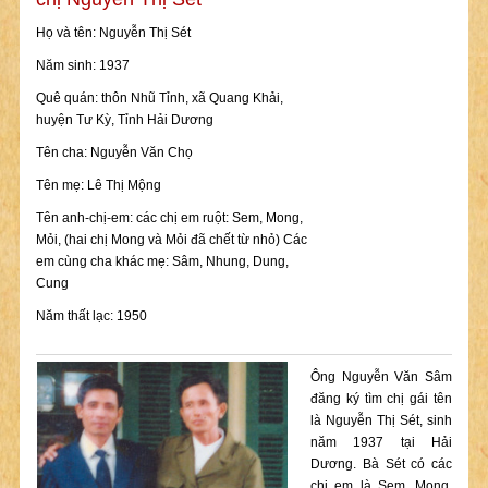
Họ và tên: Nguyễn Thị Sét
Năm sinh: 1937
Quê quán: thôn Nhũ Tỉnh, xã Quang Khải,
huyện Tư Kỳ, Tỉnh Hải Dương
Tên cha: Nguyễn Văn Chọ
Tên mẹ: Lê Thị Mộng
Tên anh-chị-em: các chị em ruột: Sem, Mong,
Mỏi, (hai chị Mong và Mỏi đã chết từ nhỏ) Các
em cùng cha khác mẹ: Sâm, Nhung, Dung,
Cung
Năm thất lạc: 1950
Ông Nguyễn Văn Sâm
đăng ký tìm chị gái tên
là Nguyễn Thị Sét, sinh
năm 1937 tại Hải
Dương. Bà Sét có các
chị em là Sem, Mong,