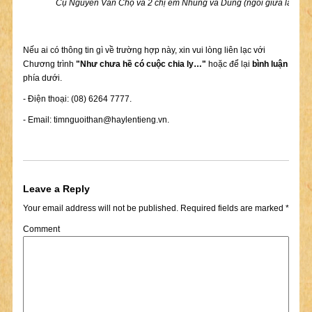
Cụ Nguyễn Văn Chọ và 2 chị em Nhung và Dung (ngồi giữa là em 
Nếu ai có thông tin gì về trường hợp này, xin vui lòng liên lạc với
Chương trình
"Như chưa hề có cuộc chia ly…"
hoặc để lại
bình luận
phía dưới.
- Điện thoại: (08) 6264 7777.
- Email:
timnguoithan@haylentieng.vn
.
Leave a Reply
Your email address will not be published.
Required fields are marked
*
Comment