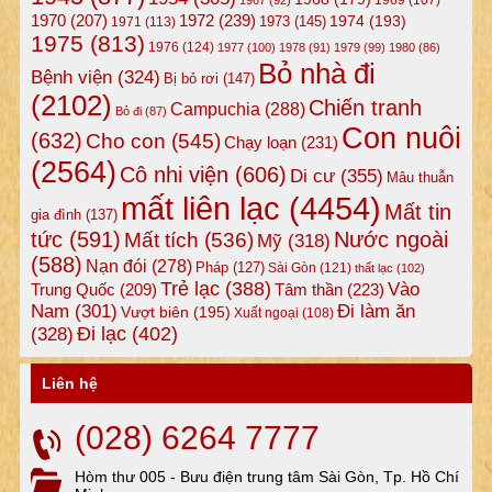
1972
(239)
1970
(207)
1974
(193)
1973
(145)
1971
(113)
1975
(813)
1976
(124)
1977
(100)
1978
(91)
1979
(99)
1980
(86)
Bỏ nhà đi
Bệnh viện
(324)
Bị bỏ rơi
(147)
(2102)
Chiến tranh
Campuchia
(288)
Bỏ đi
(87)
Con nuôi
(632)
Cho con
(545)
Chạy loạn
(231)
(2564)
Cô nhi viện
(606)
Di cư
(355)
Mâu thuẫn
mất liên lạc
(4454)
Mất tin
gia đình
(137)
tức
(591)
Nước ngoài
Mất tích
(536)
Mỹ
(318)
(588)
Nạn đói
(278)
Pháp
(127)
Sài Gòn
(121)
thất lạc
(102)
Trẻ lạc
(388)
Vào
Tâm thần
(223)
Trung Quốc
(209)
Nam
(301)
Đi làm ăn
Vượt biên
(195)
Xuất ngoại
(108)
Đi lạc
(402)
(328)
Liên hệ
(028) 6264 7777
Hòm thư 005 - Bưu điện trung tâm Sài Gòn, Tp. Hồ Chí