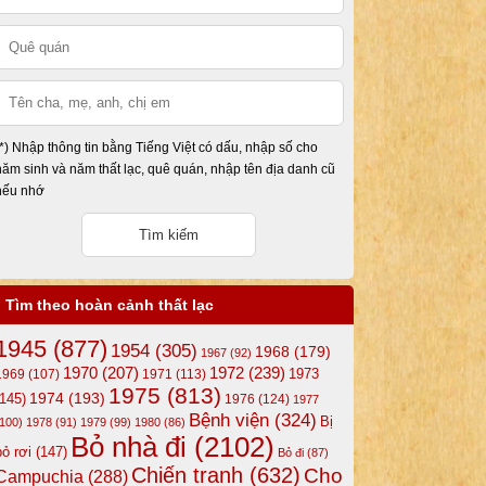
(*) Nhập thông tin bằng Tiếng Việt có dấu, nhập số cho
năm sinh và năm thất lạc, quê quán, nhập tên địa danh cũ
nếu nhớ
Tìm theo hoàn cảnh thất lạc
1945
(877)
1954
(305)
1968
(179)
1967
(92)
1972
(239)
1970
(207)
1973
1969
(107)
1971
(113)
1975
(813)
1974
(193)
(145)
1976
(124)
1977
Bệnh viện
(324)
Bị
(100)
1978
(91)
1979
(99)
1980
(86)
Bỏ nhà đi
(2102)
bỏ rơi
(147)
Bỏ đi
(87)
Chiến tranh
(632)
Cho
Campuchia
(288)