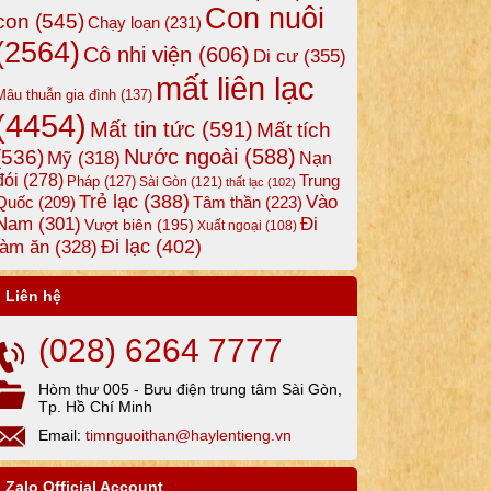
Con nuôi
con
(545)
Chạy loạn
(231)
(2564)
Cô nhi viện
(606)
Di cư
(355)
mất liên lạc
Mâu thuẫn gia đình
(137)
(4454)
Mất tin tức
(591)
Mất tích
Nước ngoài
(588)
(536)
Mỹ
(318)
Nạn
đói
(278)
Trung
Pháp
(127)
Sài Gòn
(121)
thất lạc
(102)
Trẻ lạc
(388)
Vào
Tâm thần
(223)
Quốc
(209)
Nam
(301)
Đi
Vượt biên
(195)
Xuất ngoại
(108)
Đi lạc
(402)
làm ăn
(328)
Liên hệ
(028) 6264 7777
Hòm thư 005 - Bưu điện trung tâm Sài Gòn,
Tp. Hồ Chí Minh
Email:
timnguoithan@haylentieng.vn
Zalo Official Account