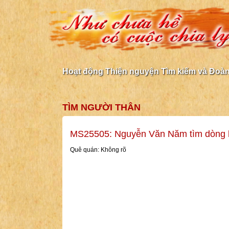
Hoạt động Thiện nguyện Tìm kiếm và Đoàn 
TÌM NGƯỜI THÂN
MS25505: Nguyễn Văn Năm tìm dòng 
Quê quán: Không rõ