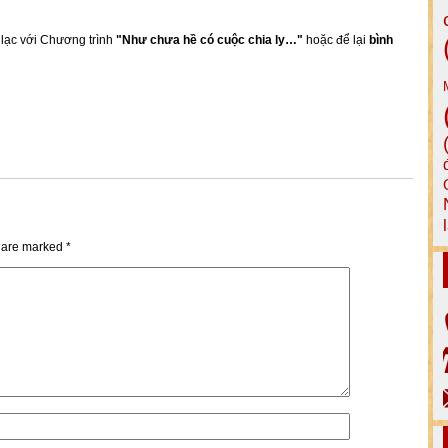
n lạc với Chương trình
"Như chưa hề có cuộc chia ly…"
hoặc để lại
bình
s are marked
*