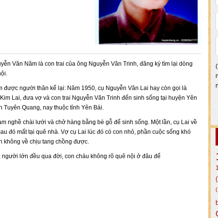
ễn Văn Năm là con trai của ông Nguyễn Văn Trinh, đăng ký tìm lại dòng
ội.
 được người thân kể lại: Năm 1950, cụ Nguyễn Văn Lai hay còn gọi là
im Lai, đưa vợ và con trai Nguyễn Văn Trinh đến sinh sống tại huyện Yên
nh Tuyên Quang, nay thuộc tỉnh Yên Bái.
àm nghề chài lưới và chở hàng bằng bè gỗ để sinh sống. Một lần, cụ Lai về
sau đó mất tại quê nhà. Vợ cụ Lai lúc đó có con nhỏ, phần cuộc sống khó
n không về chịu tang chồng được.
 người lớn đều qua đời, con cháu không rõ quê nội ở đâu để