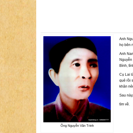
Anh Nguy
họ bên n
Anh Nam
Nguyễn K
Bình, tỉ
Cụ Lai l
quê rồi 
khăn nê
Sau này,
tìm về.
Ông Nguyễn Văn Trinh