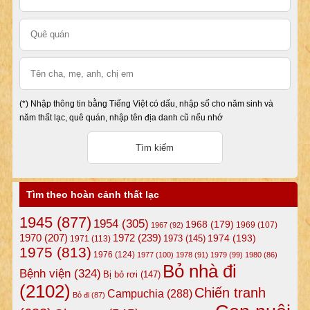
(*) Nhập thông tin bằng Tiếng Việt có dấu, nhập số cho năm sinh và
năm thất lạc, quê quán, nhập tên địa danh cũ nếu nhớ
Tìm theo hoàn cảnh thất lạc
1945
(877)
1954
(305)
1968
(179)
1969
(107)
1967
(92)
1972
(239)
1970
(207)
1974
(193)
1973
(145)
1971
(113)
1975
(813)
1976
(124)
1977
(100)
1978
(91)
1979
(99)
1980
(86)
Bỏ nhà đi
Bệnh viện
(324)
Bị bỏ rơi
(147)
(2102)
Chiến tranh
Campuchia
(288)
Bỏ đi
(87)