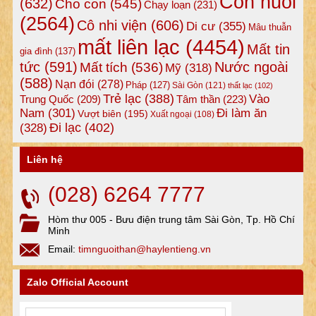
Con nuôi
(632)
Cho con
(545)
Chạy loạn
(231)
(2564)
Cô nhi viện
(606)
Di cư
(355)
Mâu thuẫn
mất liên lạc
(4454)
Mất tin
gia đình
(137)
tức
(591)
Nước ngoài
Mất tích
(536)
Mỹ
(318)
(588)
Nạn đói
(278)
Pháp
(127)
Sài Gòn
(121)
thất lạc
(102)
Trẻ lạc
(388)
Vào
Tâm thần
(223)
Trung Quốc
(209)
Nam
(301)
Đi làm ăn
Vượt biên
(195)
Xuất ngoại
(108)
Đi lạc
(402)
(328)
Liên hệ
(028) 6264 7777
Hòm thư 005 - Bưu điện trung tâm Sài Gòn, Tp. Hồ Chí
Minh
Email:
timnguoithan@haylentieng.vn
Zalo Official Account