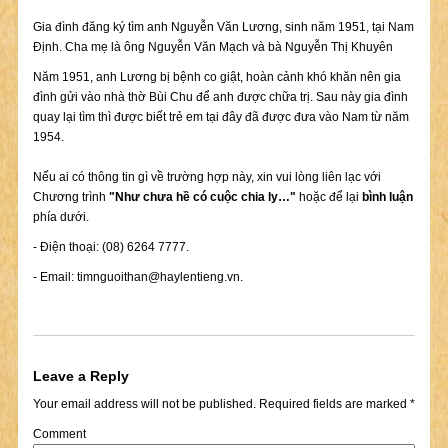
Gia đình đăng ký tìm anh Nguyễn Văn Lương, sinh năm 1951, tại Nam
Định. Cha mẹ là ông Nguyễn Văn Mạch và bà Nguyễn Thị Khuyên
Năm 1951, anh Lương bị bệnh co giật, hoàn cảnh khó khăn nên gia
đình gửi vào nhà thờ Bùi Chu để anh được chữa trị. Sau này gia đình
quay lại tìm thì được biết trẻ em tại đây đã được đưa vào Nam từ năm
1954.
Nếu ai có thông tin gì về trường hợp này, xin vui lòng liên lạc với
Chương trình
"Như chưa hề có cuộc chia ly…"
hoặc để lại
bình luận
phía dưới.
- Điện thoại: (08) 6264 7777.
- Email:
timnguoithan@haylentieng.vn
.
Leave a Reply
Your email address will not be published.
Required fields are marked
*
Comment