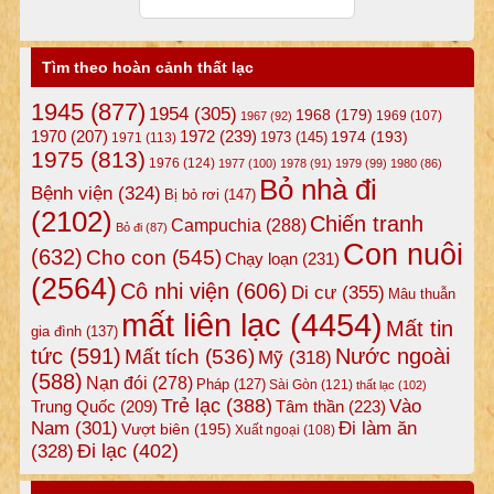
Tìm theo hoàn cảnh thất lạc
1945
(877)
1954
(305)
1968
(179)
1969
(107)
1967
(92)
1972
(239)
1970
(207)
1974
(193)
1973
(145)
1971
(113)
1975
(813)
1976
(124)
1977
(100)
1978
(91)
1979
(99)
1980
(86)
Bỏ nhà đi
Bệnh viện
(324)
Bị bỏ rơi
(147)
(2102)
Chiến tranh
Campuchia
(288)
Bỏ đi
(87)
Con nuôi
(632)
Cho con
(545)
Chạy loạn
(231)
(2564)
Cô nhi viện
(606)
Di cư
(355)
Mâu thuẫn
mất liên lạc
(4454)
Mất tin
gia đình
(137)
tức
(591)
Nước ngoài
Mất tích
(536)
Mỹ
(318)
(588)
Nạn đói
(278)
Pháp
(127)
Sài Gòn
(121)
thất lạc
(102)
Trẻ lạc
(388)
Vào
Tâm thần
(223)
Trung Quốc
(209)
Nam
(301)
Đi làm ăn
Vượt biên
(195)
Xuất ngoại
(108)
Đi lạc
(402)
(328)