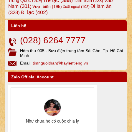
Trẻ lạc
(388)
Vào
Tâm thần
(223)
Trung Quốc
(209)
Nam
(301)
Đi làm ăn
Vượt biên
(195)
Xuất ngoại
(108)
Đi lạc
(402)
(328)
Liên hệ
(028) 6264 7777
Hòm thư 005 - Bưu điện trung tâm Sài Gòn, Tp. Hồ Chí
Minh
Email:
timnguoithan@haylentieng.vn
Zalo Official Account