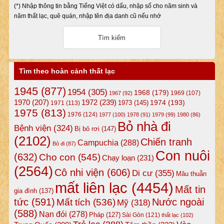
(*) Nhập thông tin bằng Tiếng Việt có dấu, nhập số cho năm sinh và
năm thất lạc, quê quán, nhập tên địa danh cũ nếu nhớ
Tìm theo hoàn cảnh thất lạc
1945
(877)
1954
(305)
1968
(179)
1969
(107)
1967
(92)
1972
(239)
1970
(207)
1974
(193)
1973
(145)
1971
(113)
1975
(813)
1976
(124)
1977
(100)
1978
(91)
1979
(99)
1980
(86)
Bỏ nhà đi
Bệnh viện
(324)
Bị bỏ rơi
(147)
(2102)
Chiến tranh
Campuchia
(288)
Bỏ đi
(87)
Con nuôi
(632)
Cho con
(545)
Chạy loạn
(231)
(2564)
Cô nhi viện
(606)
Di cư
(355)
Mâu thuẫn
mất liên lạc
(4454)
Mất tin
gia đình
(137)
tức
(591)
Nước ngoài
Mất tích
(536)
Mỹ
(318)
(588)
Nạn đói
(278)
Pháp
(127)
Sài Gòn
(121)
thất lạc
(102)