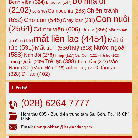
Bỏ nhà đi
Bệnh viện
(324)
Bị bỏ rơi
(147)
(2102)
Chiến tranh
Campuchia
(288)
Bỏ đi
(87)
Con nuôi
(632)
Cho con
(545)
Chạy loạn
(231)
(2564)
Cô nhi viện
(606)
Di cư
(355)
Mâu thuẫn
mất liên lạc
(4454)
Mất tin
gia đình
(137)
tức
(591)
Nước ngoài
Mất tích
(536)
Mỹ
(318)
(588)
Nạn đói
(278)
Pháp
(127)
Sài Gòn
(121)
thất lạc
(102)
Trẻ lạc
(388)
Vào
Tâm thần
(223)
Trung Quốc
(209)
Nam
(301)
Đi làm ăn
Vượt biên
(195)
Xuất ngoại
(108)
Đi lạc
(402)
(328)
Liên hệ
(028) 6264 7777
Hòm thư 005 - Bưu điện trung tâm Sài Gòn, Tp. Hồ Chí
Minh
Email:
timnguoithan@haylentieng.vn