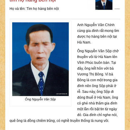
Họ và tên: Tìm họ hàng bên nội
Anh Nguyễn Văn Chính
cùng gia đình rất mong tìm
được họ hàng bên nội tại
Hà Nam.
Ông Nguyễn Văn Sộp chở
thuyền vôi từ Hà Nam lên
Vĩnh Phúc buôn bán. Tại
đây, ông kết hôn với bà
Vương Thị Bông. Vì bà
Bông là con một trong gia
đình nên ông Sộp phải ở
rễ. Sau này, ông Sộp đi
đóng thuế ở Hà Nam, ông
Ông Nguyễn Văn Sộp
có ghé nhà thăm gia đình
một lần rồi bặt tin từ ngày
đó. Gia đình chỉ nghe nói,
quê ông là đồng chiêm trũng, có nghề truyền thống là nung vôi.