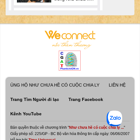
ỦNG HỘ NHƯ CHƯA HỀ CÓ CUỘC CHIA LY
LIÊN HỆ
Trang Tìm Người đi lạc
Trang Facebook
Kênh YouTube
Bản quyền thuộc về chương trình "
Như chưa hề có cuộc chia ly ...
"
Giấy phép số: 225/GP - BC Bộ văn hóa thông tin cấp ngày: 06/06/2007
Hỗ trợ bởi
Time Universal