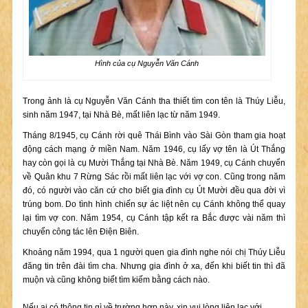
Hình của cụ Nguyễn Văn Cánh
Trong ảnh là cụ Nguyễn Văn Cánh tha thiết tìm con tên là Thúy Liễu,
sinh năm 1947, tại Nhà Bè, mất liên lạc từ năm 1949.
Tháng 8/1945, cụ Cánh rời quê Thái Bình vào Sài Gòn tham gia hoạt
động cách mạng ở miền Nam. Năm 1946, cụ lấy vợ tên là Út Thắng
hay còn gọi là cụ Mười Thắng tại Nhà Bè. Năm 1949, cụ Cánh chuyển
về Quân khu 7 Rừng Sác rồi mất liên lạc với vợ con. Cũng trong năm
đó, có người vào căn cứ cho biết gia đình cụ Út Mười đều qua đời vì
trúng bom. Do tình hình chiến sự ác liệt nên cụ Cánh không thể quay
lại tìm vợ con. Năm 1954, cụ Cánh tập kết ra Bắc được vài năm thì
chuyển công tác lên Điện Biên.
Khoảng năm 1994, qua 1 người quen gia đình nghe nói chị Thúy Liễu
đăng tin trên đài tìm cha. Nhưng gia đình ở xa, đến khi biết tin thì đã
muộn và cũng không biết tìm kiếm bằng cách nào.
Nếu ai có thông tin gì về trường hợp này, xin vui lòng liên lạc với