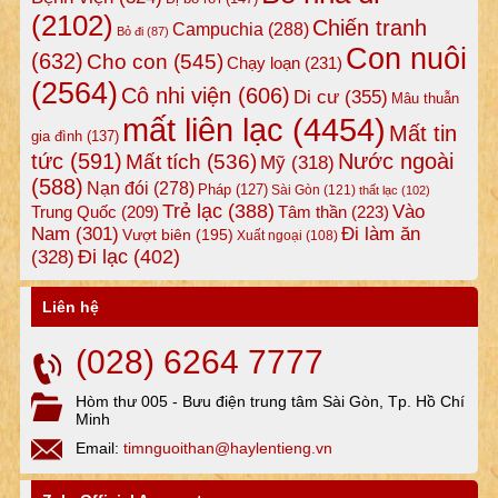
(2102)
Chiến tranh
Campuchia
(288)
Bỏ đi
(87)
Con nuôi
(632)
Cho con
(545)
Chạy loạn
(231)
(2564)
Cô nhi viện
(606)
Di cư
(355)
Mâu thuẫn
mất liên lạc
(4454)
Mất tin
gia đình
(137)
tức
(591)
Nước ngoài
Mất tích
(536)
Mỹ
(318)
(588)
Nạn đói
(278)
Pháp
(127)
Sài Gòn
(121)
thất lạc
(102)
Trẻ lạc
(388)
Vào
Tâm thần
(223)
Trung Quốc
(209)
Nam
(301)
Đi làm ăn
Vượt biên
(195)
Xuất ngoại
(108)
Đi lạc
(402)
(328)
Liên hệ
(028) 6264 7777
Hòm thư 005 - Bưu điện trung tâm Sài Gòn, Tp. Hồ Chí
Minh
Email:
timnguoithan@haylentieng.vn