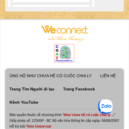
ỦNG HỘ NHƯ CHƯA HỀ CÓ CUỘC CHIA LY
LIÊN HỆ
Trang Tìm Người đi lạc
Trang Facebook
Kênh YouTube
Bản quyền thuộc về chương trình "
Như chưa hề có cuộc chia ly ...
"
Giấy phép số: 225/GP - BC Bộ văn hóa thông tin cấp ngày: 06/06/2007
Hỗ trợ bởi
Time Universal