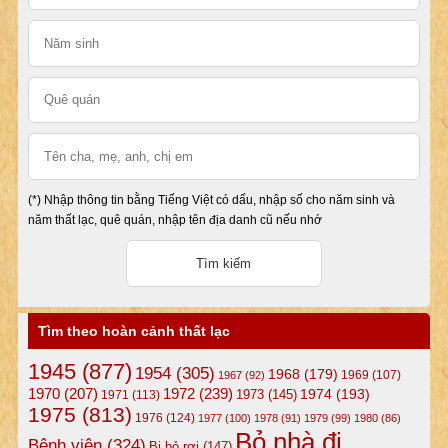
(*) Nhập thông tin bằng Tiếng Việt có dấu, nhập số cho năm sinh và
năm thất lạc, quê quán, nhập tên địa danh cũ nếu nhớ
Tìm theo hoàn cảnh thất lạc
1945
(877)
1954
(305)
1968
(179)
1969
(107)
1967
(92)
1972
(239)
1970
(207)
1974
(193)
1973
(145)
1971
(113)
1975
(813)
1976
(124)
1977
(100)
1978
(91)
1979
(99)
1980
(86)
Bỏ nhà đi
Bệnh viện
(324)
Bị bỏ rơi
(147)