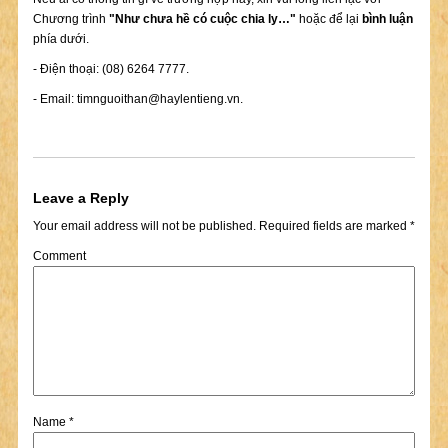
Chương trình
"Như chưa hề có cuộc chia ly…"
hoặc để lại
bình luận
phía dưới.
- Điện thoại: (08) 6264 7777.
- Email:
timnguoithan@haylentieng.vn
.
Leave a Reply
Your email address will not be published.
Required fields are marked
*
Comment
Name
*