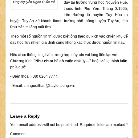
Ông Nguyễn Ngọc Ô lúc trẻ
dạy tại trường trung học Nguyễn Huệ,
thuộc tỉnh Phú Yên. Tháng 3/1965,
trên đường từ huyện Tuy Hòa ra
huyện Tuy An để khánh thành trường phổ thông huyện Tuy An, tỉnh
Phú Yên thì ông mất tích.
Theo một số nguồn tin thì được biết ông theo du kích vào chiến khu để
dạy học, tuy nhiên gia đình cũng không xác thực được nguồn tin này.
Nếu ai có thông tin gì về trường hợp này, xin vui lòng liên lạc với
Chương trình
"Như chưa hề có cuộc chia ly…"
hoặc để lại
bình luận
phía dưới.
- Điện thoại: (08) 6264 7777.
- Email:
timnguoithan@haylentieng.vn
.
Leave a Reply
Your email address will not be published.
Required fields are marked
*
Comment