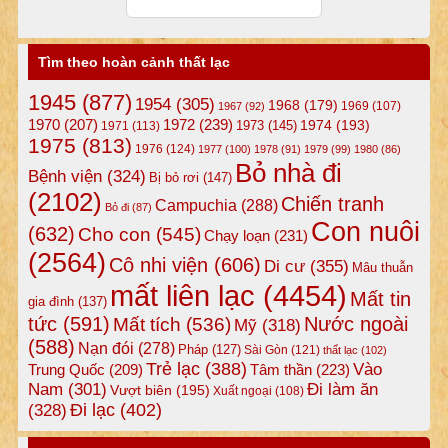
Tìm theo hoàn cảnh thất lạc
1945
(877)
1954
(305)
1968
(179)
1969
(107)
1967
(92)
1972
(239)
1970
(207)
1974
(193)
1973
(145)
1971
(113)
1975
(813)
1976
(124)
1977
(100)
1978
(91)
1979
(99)
1980
(86)
Bỏ nhà đi
Bệnh viện
(324)
Bị bỏ rơi
(147)
(2102)
Chiến tranh
Campuchia
(288)
Bỏ đi
(87)
Con nuôi
(632)
Cho con
(545)
Chạy loạn
(231)
(2564)
Cô nhi viện
(606)
Di cư
(355)
Mâu thuẫn
mất liên lạc
(4454)
Mất tin
gia đình
(137)
tức
(591)
Nước ngoài
Mất tích
(536)
Mỹ
(318)
(588)
Nạn đói
(278)
Pháp
(127)
Sài Gòn
(121)
thất lạc
(102)
Trẻ lạc
(388)
Vào
Tâm thần
(223)
Trung Quốc
(209)
Nam
(301)
Đi làm ăn
Vượt biên
(195)
Xuất ngoại
(108)
Đi lạc
(402)
(328)