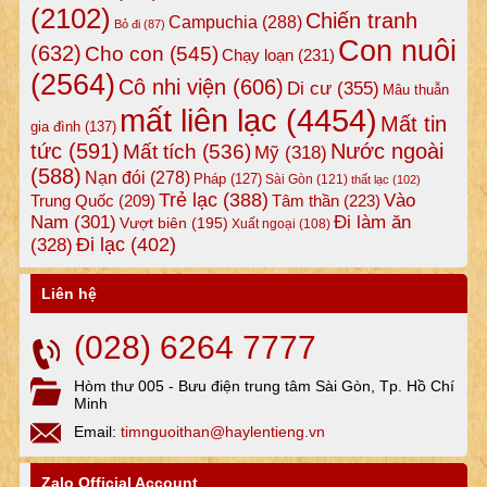
(2102)
Chiến tranh
Campuchia
(288)
Bỏ đi
(87)
Con nuôi
(632)
Cho con
(545)
Chạy loạn
(231)
(2564)
Cô nhi viện
(606)
Di cư
(355)
Mâu thuẫn
mất liên lạc
(4454)
Mất tin
gia đình
(137)
tức
(591)
Nước ngoài
Mất tích
(536)
Mỹ
(318)
(588)
Nạn đói
(278)
Pháp
(127)
Sài Gòn
(121)
thất lạc
(102)
Trẻ lạc
(388)
Vào
Tâm thần
(223)
Trung Quốc
(209)
Nam
(301)
Đi làm ăn
Vượt biên
(195)
Xuất ngoại
(108)
Đi lạc
(402)
(328)
Liên hệ
(028) 6264 7777
Hòm thư 005 - Bưu điện trung tâm Sài Gòn, Tp. Hồ Chí
Minh
Email:
timnguoithan@haylentieng.vn
Zalo Official Account