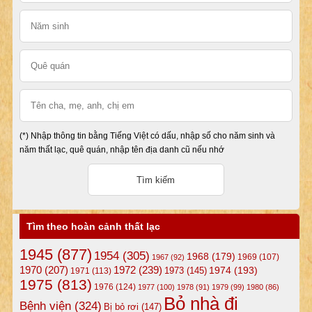
(*) Nhập thông tin bằng Tiếng Việt có dấu, nhập số cho năm sinh và
năm thất lạc, quê quán, nhập tên địa danh cũ nếu nhớ
Tìm theo hoàn cảnh thất lạc
1945
(877)
1954
(305)
1968
(179)
1969
(107)
1967
(92)
1972
(239)
1970
(207)
1974
(193)
1973
(145)
1971
(113)
1975
(813)
1976
(124)
1977
(100)
1978
(91)
1979
(99)
1980
(86)
Bỏ nhà đi
Bệnh viện
(324)
Bị bỏ rơi
(147)