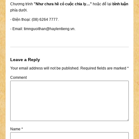
Chương trình
"Như chưa hề có cuộc chia ly…"
hoặc để lại
bình luận
phía dưới.
- Điện thoại: (08) 6264 7777.
- Email:
timnguoithan@haylentieng.vn
.
Leave a Reply
Your email address will not be published.
Required fields are marked
*
Comment
Name
*