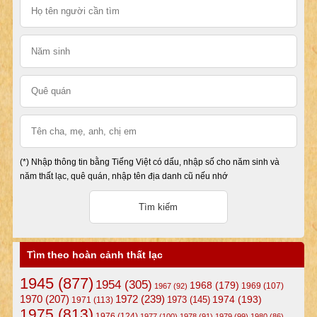
(*) Nhập thông tin bằng Tiếng Việt có dấu, nhập số cho năm sinh và
năm thất lạc, quê quán, nhập tên địa danh cũ nếu nhớ
Tìm theo hoàn cảnh thất lạc
1945
(877)
1954
(305)
1968
(179)
1969
(107)
1967
(92)
1972
(239)
1970
(207)
1974
(193)
1973
(145)
1971
(113)
1975
(813)
1976
(124)
1977
(100)
1978
(91)
1979
(99)
1980
(86)