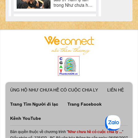
ỦNG HỘ NHƯ CHƯA HỀ CÓ CUỘC CHIA LY
LIÊN HỆ
Trang Tìm Người đi lạc
Trang Facebook
Kênh YouTube
Bản quyền thuộc về chương trình "
Như chưa hề có cuộc chia ly ...
"
Giấy phép số: 225/GP - BC Bộ văn hóa thông tin cấp ngày: 06/06/2007