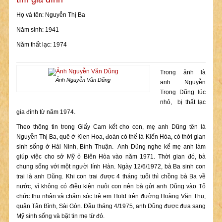
Họ và tên: Nguyễn Thị Ba
Năm sinh: 1941
Năm thất lạc: 1974
Trong ảnh là
Ảnh Nguyễn Văn Dũng
anh Nguyễn
Trọng Dũng lúc
nhỏ, bị thất lạc
gia đình từ năm 1974.
Theo thông tin trong Giấy Cam kết cho con, mẹ anh Dũng tên là
Nguyễn Thị Ba, quê ở Kien Hoa, đoán có thể là Kiến Hòa, có thời gian
sinh sống ở Hải Ninh, Bình Thuận. Anh Dũng nghe kể mẹ anh làm
giúp việc cho sở Mỹ ỏ Biên Hòa vào năm 1971. Thời gian đó, bà
chung sống với một người lính Hàn. Ngày 12/6/1972, bà Ba sinh con
trai là anh Dũng. Khi con trai được 4 tháng tuổi thì chồng bà Ba về
nước, vì không có điều kiện nuôi con nên bà gửi anh Dũng vào Tổ
chức thu nhận và chăm sóc trẻ em Hold trên đường Hoàng Văn Thụ,
quận Tân Bình, Sài Gòn. Đầu tháng 4/1975, anh Dũng được đưa sang
Mỹ sinh sống và bặt tin mẹ từ đó.