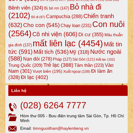
Bỏ nhà đi
Bệnh viện
(324)
Bị bỏ rơi
(147)
(2102)
Chiến tranh
Campuchia
(288)
Bỏ đi
(87)
Con nuôi
(632)
Cho con
(545)
Chạy loạn
(231)
(2564)
Cô nhi viện
(606)
Di cư
(355)
Mâu thuẫn
mất liên lạc
(4454)
Mất tin
gia đình
(137)
tức
(591)
Nước ngoài
Mất tích
(536)
Mỹ
(318)
(588)
Nạn đói
(278)
Pháp
(127)
Sài Gòn
(121)
thất lạc
(102)
Trẻ lạc
(388)
Vào
Tâm thần
(223)
Trung Quốc
(209)
Nam
(301)
Đi làm ăn
Vượt biên
(195)
Xuất ngoại
(108)
Đi lạc
(402)
(328)
Liên hệ
(028) 6264 7777
Hòm thư 005 - Bưu điện trung tâm Sài Gòn, Tp. Hồ Chí
Minh
Email:
timnguoithan@haylentieng.vn