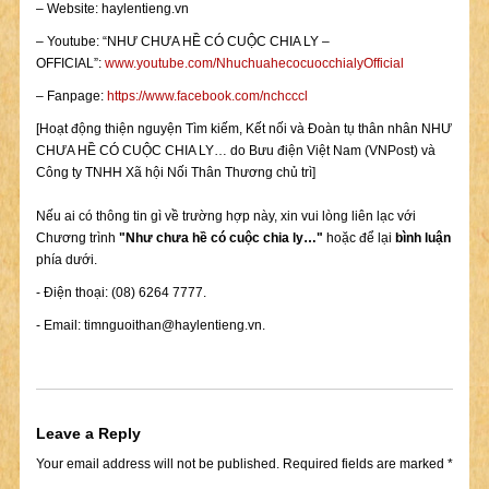
– Website: haylentieng.vn
– Youtube: “NHƯ CHƯA HỀ CÓ CUỘC CHIA LY –
OFFICIAL”:
www.youtube.com/NhuchuahecocuocchialyOfficial
– Fanpage:
https://www.facebook.com/nchcccl
[Hoạt động thiện nguyện Tìm kiếm, Kết nối và Đoàn tụ thân nhân NHƯ
CHƯA HỀ CÓ CUỘC CHIA LY… do Bưu điện Việt Nam (VNPost) và
Công ty TNHH Xã hội Nối Thân Thương chủ trì]
Nếu ai có thông tin gì về trường hợp này, xin vui lòng liên lạc với
Chương trình
"Như chưa hề có cuộc chia ly…"
hoặc để lại
bình luận
phía dưới.
- Điện thoại: (08) 6264 7777.
- Email:
timnguoithan@haylentieng.vn
.
Leave a Reply
Your email address will not be published.
Required fields are marked
*