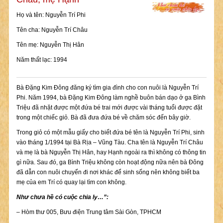
Họ và tên: Nguyễn Trí Phi
Tên cha: Nguyễn Trí Châu
Tên mẹ: Nguyễn Thị Hân
Năm thất lạc: 1994
Bà Đặng Kim Đông đăng ký tìm gia đình cho con nuôi là Nguyễn Trí
Phi. Năm 1994, bà Đặng Kim Đông làm nghề buôn bán dạo ở ga Bình
Triệu đã nhặt được một đứa bé trai mới được vài tháng tuổi được đặt
trong một chiếc giỏ. Bà đã đưa đứa bé về chăm sóc đến bây giờ.
Trong giỏ có một mẫu giấy cho biết đứa bé tên là Nguyễn Trí Phi, sinh
vào tháng 1/1994 tại Bà Rịa – Vũng Tàu. Cha tên là Nguyễn Trí Châu
và mẹ là bà Nguyễn Thị Hân, hay Hạnh ngoài ra thì không có thông tin
gì nữa. Sau đó, ga Bình Triệu không còn hoạt động nữa nên bà Đông
đã dẫn con nuôi chuyển đi nơi khác để sinh sống nên không biết ba
mẹ của em Trí có quay lại tìm con không.
Như chưa hề có cuộc chia ly…”:
– Hòm thư 005, Bưu điện Trung tâm Sài Gòn, TPHCM