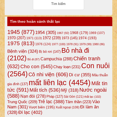
Tìm theo hoàn cảnh thất lạc
1945
(877)
1954
(305)
1968
(179)
1969
(107)
1967
(92)
1972
(239)
1970
(207)
1974
(193)
1973
(145)
1971
(113)
1975
(813)
1976
(124)
1977
(100)
1978
(91)
1979
(99)
1980
(86)
Bỏ nhà đi
Bệnh viện
(324)
Bị bỏ rơi
(147)
(2102)
Chiến tranh
Campuchia
(288)
Bỏ đi
(87)
Con nuôi
(632)
Cho con
(545)
Chạy loạn
(231)
(2564)
Cô nhi viện
(606)
Di cư
(355)
Mâu thuẫn
mất liên lạc
(4454)
Mất tin
gia đình
(137)
tức
(591)
Nước ngoài
Mất tích
(536)
Mỹ
(318)
(588)
Nạn đói
(278)
Pháp
(127)
Sài Gòn
(121)
thất lạc
(102)
Trẻ lạc
(388)
Vào
Tâm thần
(223)
Trung Quốc
(209)
Nam
(301)
Đi làm ăn
Vượt biên
(195)
Xuất ngoại
(108)
Đi lạc
(402)
(328)