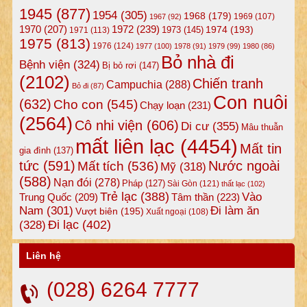
1945
(877)
1954
(305)
1968
(179)
1969
(107)
1967
(92)
1972
(239)
1970
(207)
1974
(193)
1973
(145)
1971
(113)
1975
(813)
1976
(124)
1977
(100)
1978
(91)
1979
(99)
1980
(86)
Bỏ nhà đi
Bệnh viện
(324)
Bị bỏ rơi
(147)
(2102)
Chiến tranh
Campuchia
(288)
Bỏ đi
(87)
Con nuôi
(632)
Cho con
(545)
Chạy loạn
(231)
(2564)
Cô nhi viện
(606)
Di cư
(355)
Mâu thuẫn
mất liên lạc
(4454)
Mất tin
gia đình
(137)
tức
(591)
Nước ngoài
Mất tích
(536)
Mỹ
(318)
(588)
Nạn đói
(278)
Pháp
(127)
Sài Gòn
(121)
thất lạc
(102)
Trẻ lạc
(388)
Vào
Tâm thần
(223)
Trung Quốc
(209)
Nam
(301)
Đi làm ăn
Vượt biên
(195)
Xuất ngoại
(108)
Đi lạc
(402)
(328)
Liên hệ
(028) 6264 7777