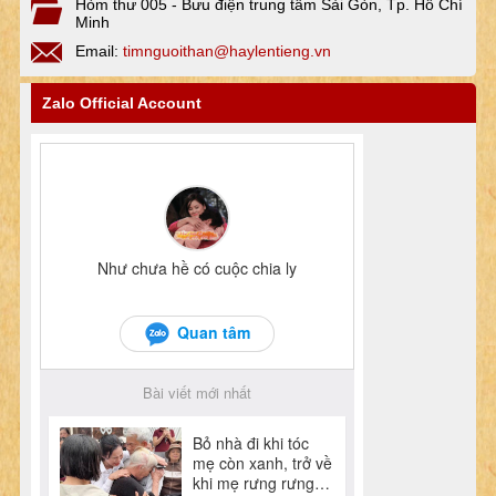
Hòm thư 005 - Bưu điện trung tâm Sài Gòn, Tp. Hồ Chí
Minh
Email:
timnguoithan@haylentieng.vn
Zalo Official Account