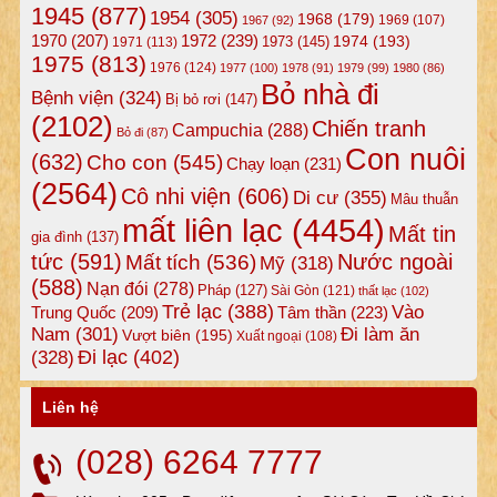
1945
(877)
1954
(305)
1968
(179)
1969
(107)
1967
(92)
1972
(239)
1970
(207)
1974
(193)
1973
(145)
1971
(113)
1975
(813)
1976
(124)
1977
(100)
1978
(91)
1979
(99)
1980
(86)
Bỏ nhà đi
Bệnh viện
(324)
Bị bỏ rơi
(147)
(2102)
Chiến tranh
Campuchia
(288)
Bỏ đi
(87)
Con nuôi
(632)
Cho con
(545)
Chạy loạn
(231)
(2564)
Cô nhi viện
(606)
Di cư
(355)
Mâu thuẫn
mất liên lạc
(4454)
Mất tin
gia đình
(137)
tức
(591)
Nước ngoài
Mất tích
(536)
Mỹ
(318)
(588)
Nạn đói
(278)
Pháp
(127)
Sài Gòn
(121)
thất lạc
(102)
Trẻ lạc
(388)
Vào
Tâm thần
(223)
Trung Quốc
(209)
Nam
(301)
Đi làm ăn
Vượt biên
(195)
Xuất ngoại
(108)
Đi lạc
(402)
(328)
Liên hệ
(028) 6264 7777