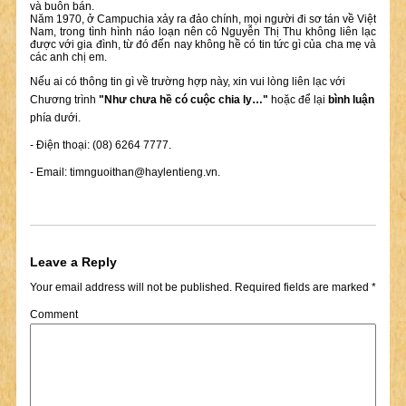
và buôn bán.
Năm 1970, ở Campuchia xảy ra đảo chính, mọi người đi sơ tán về Việt
Nam, trong tình hình náo loạn nên cô Nguyễn Thị Thu không liên lạc
được với gia đình, từ đó đến nay không hề có tin tức gì của cha mẹ và
các anh chị em.
Nếu ai có thông tin gì về trường hợp này, xin vui lòng liên lạc với
Chương trình
"Như chưa hề có cuộc chia ly…"
hoặc để lại
bình luận
phía dưới.
- Điện thoại: (08) 6264 7777.
- Email:
timnguoithan@haylentieng.vn
.
Leave a Reply
Your email address will not be published.
Required fields are marked
*
Comment