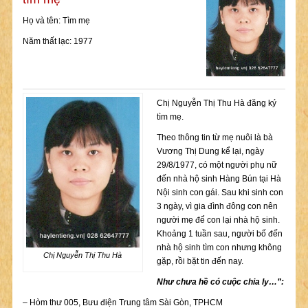
Họ và tên: Tìm mẹ
Năm thất lạc: 1977
Chị Nguyễn Thị Thu Hà đăng ký
tìm mẹ.
Theo thông tin từ mẹ nuôi là bà
Vương Thị Dung kể lại, ngày
29/8/1977, có một người phụ nữ
đến nhà hộ sinh Hàng Bún tại Hà
Nội sinh con gái. Sau khi sinh con
3 ngày, vì gia đình đông con nên
người mẹ để con lại nhà hộ sinh.
Khoảng 1 tuần sau, người bố đến
nhà hộ sinh tìm con nhưng không
Chị Nguyễn Thị Thu Hà
gặp, rồi bặt tin đến nay.
Như chưa hề có cuộc chia ly…”:
– Hòm thư 005, Bưu điện Trung tâm Sài Gòn, TPHCM