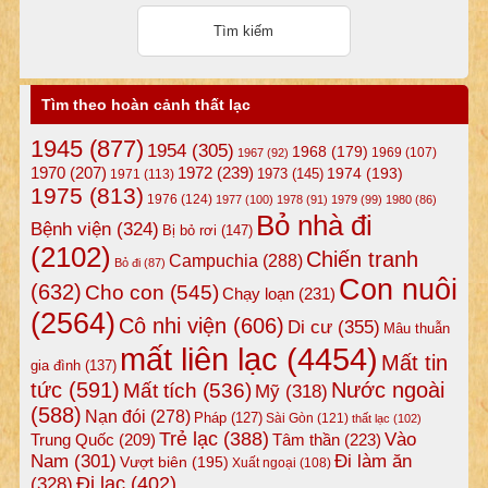
Tìm theo hoàn cảnh thất lạc
1945
(877)
1954
(305)
1968
(179)
1969
(107)
1967
(92)
1972
(239)
1970
(207)
1974
(193)
1973
(145)
1971
(113)
1975
(813)
1976
(124)
1977
(100)
1978
(91)
1979
(99)
1980
(86)
Bỏ nhà đi
Bệnh viện
(324)
Bị bỏ rơi
(147)
(2102)
Chiến tranh
Campuchia
(288)
Bỏ đi
(87)
Con nuôi
(632)
Cho con
(545)
Chạy loạn
(231)
(2564)
Cô nhi viện
(606)
Di cư
(355)
Mâu thuẫn
mất liên lạc
(4454)
Mất tin
gia đình
(137)
tức
(591)
Nước ngoài
Mất tích
(536)
Mỹ
(318)
(588)
Nạn đói
(278)
Pháp
(127)
Sài Gòn
(121)
thất lạc
(102)
Trẻ lạc
(388)
Vào
Tâm thần
(223)
Trung Quốc
(209)
Nam
(301)
Đi làm ăn
Vượt biên
(195)
Xuất ngoại
(108)
Đi lạc
(402)
(328)