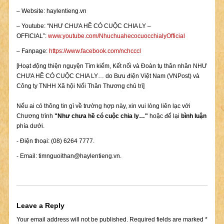
– Website: haylentieng.vn
– Youtube: “NHƯ CHƯA HỀ CÓ CUỘC CHIA LY –
OFFICIAL”:
www.youtube.com/NhuchuahecocuocchialyOfficial
– Fanpage:
https://www.facebook.com/nchcccl
[Hoạt động thiện nguyện Tìm kiếm, Kết nối và Đoàn tụ thân nhân NHƯ
CHƯA HỀ CÓ CUỘC CHIA LY… do Bưu điện Việt Nam (VNPost) và
Công ty TNHH Xã hội Nối Thân Thương chủ trì]
Nếu ai có thông tin gì về trường hợp này, xin vui lòng liên lạc với
Chương trình
"Như chưa hề có cuộc chia ly…"
hoặc để lại
bình luận
phía dưới.
- Điện thoại: (08) 6264 7777.
- Email:
timnguoithan@haylentieng.vn
.
Leave a Reply
Your email address will not be published.
Required fields are marked
*