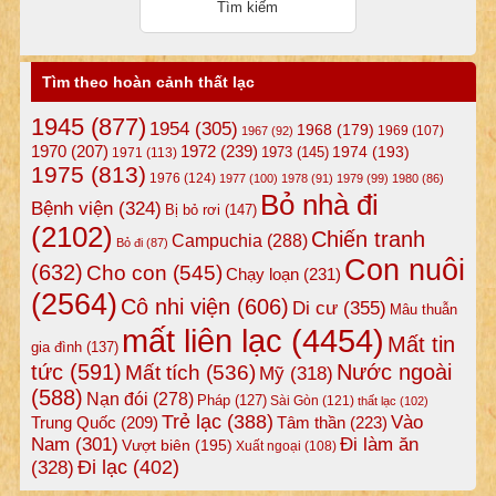
Tìm theo hoàn cảnh thất lạc
1945
(877)
1954
(305)
1968
(179)
1969
(107)
1967
(92)
1972
(239)
1970
(207)
1974
(193)
1973
(145)
1971
(113)
1975
(813)
1976
(124)
1977
(100)
1978
(91)
1979
(99)
1980
(86)
Bỏ nhà đi
Bệnh viện
(324)
Bị bỏ rơi
(147)
(2102)
Chiến tranh
Campuchia
(288)
Bỏ đi
(87)
Con nuôi
(632)
Cho con
(545)
Chạy loạn
(231)
(2564)
Cô nhi viện
(606)
Di cư
(355)
Mâu thuẫn
mất liên lạc
(4454)
Mất tin
gia đình
(137)
tức
(591)
Nước ngoài
Mất tích
(536)
Mỹ
(318)
(588)
Nạn đói
(278)
Pháp
(127)
Sài Gòn
(121)
thất lạc
(102)
Trẻ lạc
(388)
Vào
Tâm thần
(223)
Trung Quốc
(209)
Nam
(301)
Đi làm ăn
Vượt biên
(195)
Xuất ngoại
(108)
Đi lạc
(402)
(328)