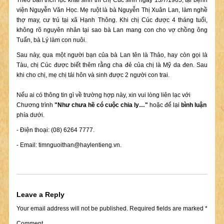
Theo bản trích lục khai sinh thì chị Cúc sinh ngày 13/7/1965, tại bệnh
viện Nguyễn Văn Học. Mẹ ruột là bà Nguyễn Thị Xuân Lan, làm nghề
thợ may, cư trú tại xã Hạnh Thông. Khi chị Cúc được 4 tháng tuổi,
không rõ nguyên nhân tại sao bà Lan mang con cho vợ chồng ông
Tuấn, bà Lý làm con nuôi.
Sau này, qua một người bạn của bà Lan tên là Thảo, hay còn gọi là
Tàu, chị Cúc được biết thêm rằng cha đẻ của chị là Mỹ da đen. Sau
khi cho chị, mẹ chị tái hôn và sinh được 2 người con trai.
Nếu ai có thông tin gì về trường hợp này, xin vui lòng liên lạc với
Chương trình
"Như chưa hề có cuộc chia ly…"
hoặc để lại
bình luận
phía dưới.
- Điện thoại: (08) 6264 7777.
- Email:
timnguoithan@haylentieng.vn
.
Leave a Reply
Your email address will not be published.
Required fields are marked
*
Comment