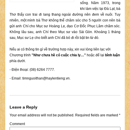
sống. Năm 1973, trong
khi làm việc tại Đà Lạt, bà
Thơ thấy con trai đi lang thang ngoài đường nên đem về nuôi. Tuy
nhiên, một mình bà Thơ không thể chăm sóc cho 5 người con nên bà
gửi anh Chí cho Mục sư Hoàng Lẹ, đạo Cơ Đốc Phục Lâm chăm sóc.
Không lâu sau, anh Chí theo Mục sư vào Sài Gòn. Khoảng 1 tháng
sau, Mục sư Lẹ cho biết anh Chí đã bỏ đi rồi bặt tin từ đó.
Nếu ai có thông tin gì về trường hợp này, xin vui lòng liên lạc với
Chương trình
"Như chưa hề có cuộc chia ly…"
hoặc để lại
bình luận
phía dưới.
- Điện thoại: (08) 6264 7777.
- Email:
timnguoithan@haylentieng.vn
.
Leave a Reply
Your email address will not be published.
Required fields are marked
*
Comment