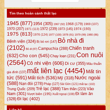
Tìm theo hoàn cảnh thất lạc
1945
(877)
1954
(305)
1968
(179)
1969
(107)
1967
(92)
1972
(239)
1970
(207)
1974
(193)
1973
(145)
1971
(113)
1975
(813)
1976
(124)
1977
(100)
1978
(91)
1979
(99)
1980
(86)
Bỏ nhà đi
Bệnh viện
(324)
Bị bỏ rơi
(147)
(2102)
Chiến tranh
Campuchia
(288)
Bỏ đi
(87)
Con nuôi
(632)
Cho con
(545)
Chạy loạn
(231)
(2564)
Cô nhi viện
(606)
Di cư
(355)
Mâu thuẫn
mất liên lạc
(4454)
Mất tin
gia đình
(137)
tức
(591)
Nước ngoài
Mất tích
(536)
Mỹ
(318)
(588)
Nạn đói
(278)
Pháp
(127)
Sài Gòn
(121)
thất lạc
(102)
Trẻ lạc
(388)
Vào
Tâm thần
(223)
Trung Quốc
(209)
Nam
(301)
Đi làm ăn
Vượt biên
(195)
Xuất ngoại
(108)
Đi lạc
(402)
(328)
Liên hệ