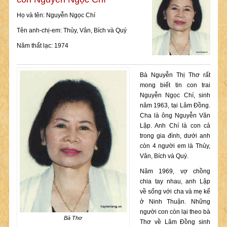
Họ và tên: Nguyễn Ngọc Chí
Tên anh-chị-em: Thủy, Vân, Bích và Quý
Năm thất lạc: 1974
Bà Nguyễn Thị Thơ rất
mong biết tin con trai
Nguyễn Ngọc Chí, sinh
năm 1963, tại Lâm Đồng.
Cha là ông Nguyễn Văn
Lập. Anh Chí là con cả
trong gia đình, dưới anh
còn 4 người em là Thủy,
Vân, Bích và Quý.
Năm 1969, vợ chồng
chia tay nhau, anh Lập
về sống với cha và mẹ kế
ở Ninh Thuận. Những
người con còn lại theo bà
Bà Thơ
Thơ về Lâm Đồng sinh