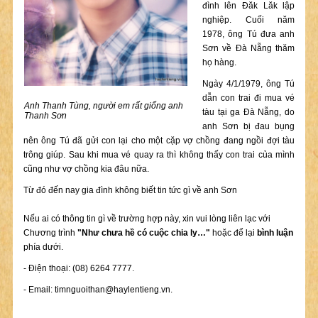
đình lên Đăk Lăk lập
nghiệp. Cuối năm
1978, ông Tú đưa anh
Sơn về Đà Nẵng thăm
họ hàng.
Ngày 4/1/1979, ông Tú
dẫn con trai đi mua vé
Anh Thanh Tùng, người em rất giống anh
tàu tại ga Đà Nẵng, do
Thanh Sơn
anh Sơn bị đau bụng
nên ông Tú đã gửi con lại cho một cặp vợ chồng đang ngồi đợi tàu
trông giúp. Sau khi mua vé quay ra thì không thấy con trai của mình
cũng như vợ chồng kia đâu nữa.
Từ đó đến nay gia đình không biết tin tức gì về anh Sơn
Nếu ai có thông tin gì về trường hợp này, xin vui lòng liên lạc với
Chương trình
"Như chưa hề có cuộc chia ly…"
hoặc để lại
bình luận
phía dưới.
- Điện thoại: (08) 6264 7777.
- Email:
timnguoithan@haylentieng.vn
.