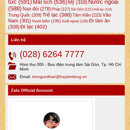
tức
(591)
Nước ngoài
Mất tích
(536)
Mỹ
(318)
(588)
Nạn đói
(278)
Pháp
(127)
Sài Gòn
(121)
thất lạc
(102)
Trẻ lạc
(388)
Vào
Tâm thần
(223)
Trung Quốc
(209)
Nam
(301)
Đi làm ăn
Vượt biên
(195)
Xuất ngoại
(108)
Đi lạc
(402)
(328)
Liên hệ
(028) 6264 7777
Hòm thư 005 - Bưu điện trung tâm Sài Gòn, Tp. Hồ Chí
Minh
Email:
timnguoithan@haylentieng.vn
Zalo Official Account