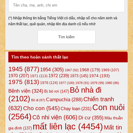
(*) Nhập thông tin bằng Tiếng Việt có dấu, nhập số cho năm sinh và
năm thất lạc, quê quán, nhập tên địa danh cũ nếu nhớ
Tìm theo hoàn cảnh thất lạc
1945
(877)
1954
(305)
1968
(179)
1969
(107)
1967
(92)
1972
(239)
1970
(207)
1974
(193)
1973
(145)
1971
(113)
1975
(813)
1976
(124)
1977
(100)
1978
(91)
1979
(99)
1980
(86)
Bỏ nhà đi
Bệnh viện
(324)
Bị bỏ rơi
(147)
(2102)
Chiến tranh
Campuchia
(288)
Bỏ đi
(87)
Con nuôi
(632)
Cho con
(545)
Chạy loạn
(231)
(2564)
Cô nhi viện
(606)
Di cư
(355)
Mâu thuẫn
mất liên lạc
(4454)
Mất tin
gia đình
(137)