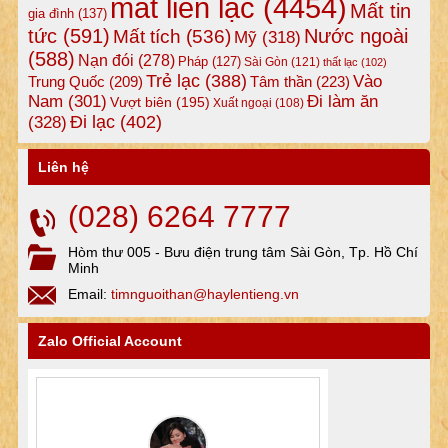
mất liên lạc
(4454)
Mất tin
gia đình
(137)
tức
(591)
Nước ngoài
Mất tích
(536)
Mỹ
(318)
(588)
Nạn đói
(278)
Pháp
(127)
Sài Gòn
(121)
thất lạc
(102)
Trẻ lạc
(388)
Vào
Tâm thần
(223)
Trung Quốc
(209)
Nam
(301)
Đi làm ăn
Vượt biên
(195)
Xuất ngoại
(108)
Đi lạc
(402)
(328)
Liên hệ
(028) 6264 7777
Hòm thư 005 - Bưu điện trung tâm Sài Gòn, Tp. Hồ Chí
Minh
Email:
timnguoithan@haylentieng.vn
Zalo Official Account