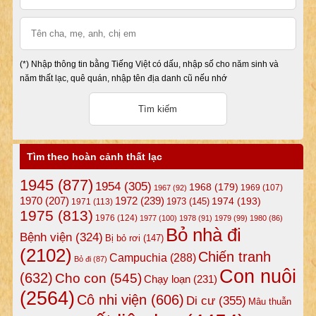
(*) Nhập thông tin bằng Tiếng Việt có dấu, nhập số cho năm sinh và
năm thất lạc, quê quán, nhập tên địa danh cũ nếu nhớ
Tìm theo hoàn cảnh thất lạc
1945
(877)
1954
(305)
1968
(179)
1969
(107)
1967
(92)
1972
(239)
1970
(207)
1974
(193)
1973
(145)
1971
(113)
1975
(813)
1976
(124)
1977
(100)
1978
(91)
1979
(99)
1980
(86)
Bỏ nhà đi
Bệnh viện
(324)
Bị bỏ rơi
(147)
(2102)
Chiến tranh
Campuchia
(288)
Bỏ đi
(87)
Con nuôi
(632)
Cho con
(545)
Chạy loạn
(231)
(2564)
Cô nhi viện
(606)
Di cư
(355)
Mâu thuẫn