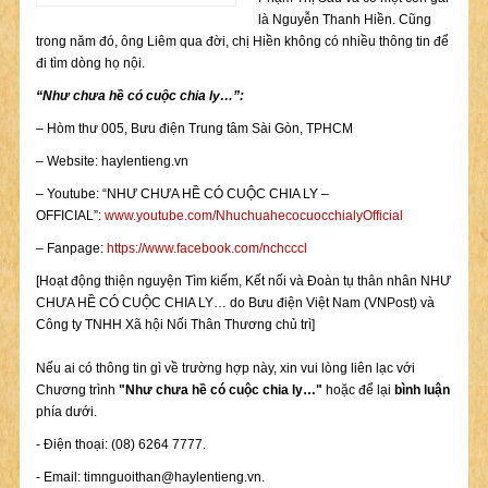
là Nguyễn Thanh Hiền. Cũng
trong năm đó, ông Liêm qua đời, chị Hiền không có nhiều thông tin để
đi tìm dòng họ nội.
“Như chưa hề có cuộc chia ly…”:
– Hòm thư 005, Bưu điện Trung tâm Sài Gòn, TPHCM
– Website: haylentieng.vn
– Youtube: “NHƯ CHƯA HỀ CÓ CUỘC CHIA LY –
OFFICIAL”:
www.youtube.com/NhuchuahecocuocchialyOfficial
– Fanpage:
https://www.facebook.com/nchcccl
[Hoạt động thiện nguyện Tìm kiếm, Kết nối và Đoàn tụ thân nhân NHƯ
CHƯA HỀ CÓ CUỘC CHIA LY… do Bưu điện Việt Nam (VNPost) và
Công ty TNHH Xã hội Nối Thân Thương chủ trì]
Nếu ai có thông tin gì về trường hợp này, xin vui lòng liên lạc với
Chương trình
"Như chưa hề có cuộc chia ly…"
hoặc để lại
bình luận
phía dưới.
- Điện thoại: (08) 6264 7777.
- Email:
timnguoithan@haylentieng.vn
.