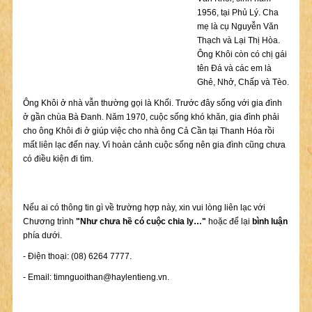
1956, tại Phủ Lý. Cha
mẹ là cụ Nguyễn Văn
Thạch và Lại Thị Hòa.
Ông Khôi còn có chị gái
tên Đá và các em là
Ghẻ, Nhở, Chấp và Tèo.
Ông Khôi ở nhà vẫn thường gọi là Khối. Trước đây sống với gia đình
ở gần chùa Bà Đanh. Năm 1970, cuộc sống khó khăn, gia đình phải
cho ông Khôi đi ở giúp việc cho nhà ông Cả Cần tại Thanh Hóa rồi
mất liên lạc đến nay. Vì hoàn cảnh cuộc sống nên gia đình cũng chưa
có điều kiện đi tìm.
Nếu ai có thông tin gì về trường hợp này, xin vui lòng liên lạc với
Chương trình
"Như chưa hề có cuộc chia ly…"
hoặc để lại
bình luận
phía dưới.
- Điện thoại: (08) 6264 7777.
- Email:
timnguoithan@haylentieng.vn
.