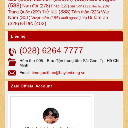
(588)
Nạn đói
(278)
Pháp
(127)
Sài Gòn
(121)
thất lạc
(102)
Trẻ lạc
(388)
Vào
Tâm thần
(223)
Trung Quốc
(209)
Nam
(301)
Đi làm ăn
Vượt biên
(195)
Xuất ngoại
(108)
Đi lạc
(402)
(328)
Liên hệ
(028) 6264 7777
Hòm thư 005 - Bưu điện trung tâm Sài Gòn, Tp. Hồ Chí
Minh
Email:
timnguoithan@haylentieng.vn
Zalo Official Account