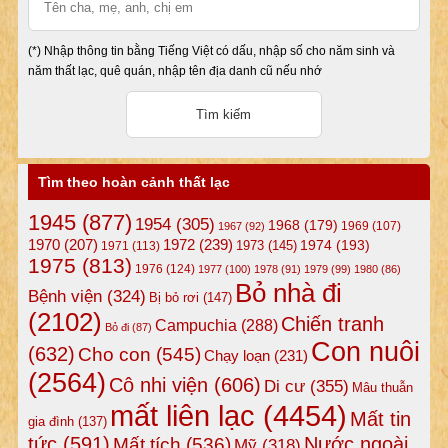
(*) Nhập thông tin bằng Tiếng Việt có dấu, nhập số cho năm sinh và
năm thất lạc, quê quán, nhập tên địa danh cũ nếu nhớ
Tìm theo hoàn cảnh thất lạc
1945
(877)
1954
(305)
1968
(179)
1969
(107)
1967
(92)
1972
(239)
1970
(207)
1974
(193)
1973
(145)
1971
(113)
1975
(813)
1976
(124)
1977
(100)
1978
(91)
1979
(99)
1980
(86)
Bỏ nhà đi
Bệnh viện
(324)
Bị bỏ rơi
(147)
(2102)
Chiến tranh
Campuchia
(288)
Bỏ đi
(87)
Con nuôi
(632)
Cho con
(545)
Chạy loạn
(231)
(2564)
Cô nhi viện
(606)
Di cư
(355)
Mâu thuẫn
mất liên lạc
(4454)
Mất tin
gia đình
(137)
tức
(591)
Nước ngoài
Mất tích
(536)
Mỹ
(318)