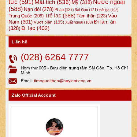
tức
(591)
Nước ngoài
Mất tích
(536)
Mỹ
(318)
(588)
Nạn đói
(278)
Pháp
(127)
Sài Gòn
(121)
thất lạc
(102)
Trẻ lạc
(388)
Vào
Tâm thần
(223)
Trung Quốc
(209)
Nam
(301)
Đi làm ăn
Vượt biên
(195)
Xuất ngoại
(108)
Đi lạc
(402)
(328)
Liên hệ
(028) 6264 7777
Hòm thư 005 - Bưu điện trung tâm Sài Gòn, Tp. Hồ Chí
Minh
Email:
timnguoithan@haylentieng.vn
Zalo Official Account