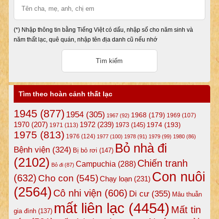
(*) Nhập thông tin bằng Tiếng Việt có dấu, nhập số cho năm sinh và
năm thất lạc, quê quán, nhập tên địa danh cũ nếu nhớ
Tìm theo hoàn cảnh thất lạc
1945
(877)
1954
(305)
1968
(179)
1969
(107)
1967
(92)
1972
(239)
1970
(207)
1974
(193)
1973
(145)
1971
(113)
1975
(813)
1976
(124)
1977
(100)
1978
(91)
1979
(99)
1980
(86)
Bỏ nhà đi
Bệnh viện
(324)
Bị bỏ rơi
(147)
(2102)
Chiến tranh
Campuchia
(288)
Bỏ đi
(87)
Con nuôi
(632)
Cho con
(545)
Chạy loạn
(231)
(2564)
Cô nhi viện
(606)
Di cư
(355)
Mâu thuẫn
mất liên lạc
(4454)
Mất tin
gia đình
(137)