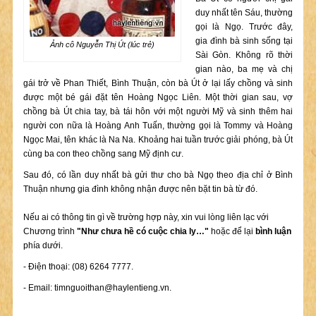
duy nhất tên Sáu, thường
gọi là Ngọ. Trước đây,
gia đình bà sinh sống tại
Ảnh cô Nguyễn Thị Út (lúc trẻ)
Sài Gòn. Không rõ thời
gian nào, ba mẹ và chị
gái trở về Phan Thiết, Bình Thuận, còn bà Út ở lại lấy chồng và sinh
được một bé gái đặt tên Hoàng Ngọc Liên. Một thời gian sau, vợ
chồng bà Út chia tay, bà tái hôn với một người Mỹ và sinh thêm hai
người con nữa là Hoàng Anh Tuấn, thường gọi là Tommy và Hoàng
Ngọc Mai, tên khác là Na Na. Khoảng hai tuần trước giải phóng, bà Út
cùng ba con theo chồng sang Mỹ định cư.
Sau đó, có lần duy nhất bà gửi thư cho bà Ngọ theo địa chỉ ở Bình
Thuận nhưng gia đình không nhận được nên bặt tin bà từ đó.
Nếu ai có thông tin gì về trường hợp này, xin vui lòng liên lạc với
Chương trình
"Như chưa hề có cuộc chia ly…"
hoặc để lại
bình luận
phía dưới.
- Điện thoại: (08) 6264 7777.
- Email:
timnguoithan@haylentieng.vn
.