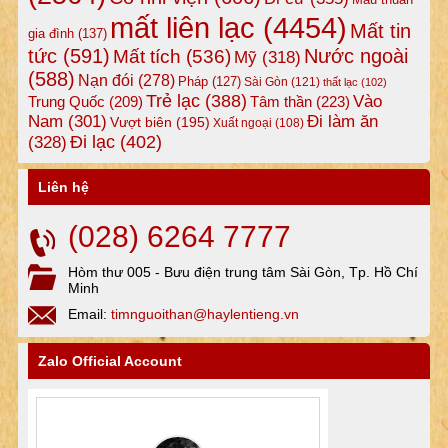
mất liên lạc
(4454)
Mất tin
gia đình
(137)
tức
(591)
Nước ngoài
Mất tích
(536)
Mỹ
(318)
(588)
Nạn đói
(278)
Pháp
(127)
Sài Gòn
(121)
thất lạc
(102)
Trẻ lạc
(388)
Vào
Tâm thần
(223)
Trung Quốc
(209)
Nam
(301)
Đi làm ăn
Vượt biên
(195)
Xuất ngoại
(108)
Đi lạc
(402)
(328)
Liên hệ
(028) 6264 7777
Hòm thư 005 - Bưu điện trung tâm Sài Gòn, Tp. Hồ Chí
Minh
Email:
timnguoithan@haylentieng.vn
Zalo Official Account