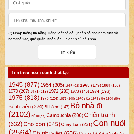
(*) Nhập thông tin bằng Tiếng Việt có dấu, nhập số cho năm sinh và
năm thất lạc, quê quán, nhập tên địa danh cũ nếu nhớ
Tìm theo hoàn cảnh thất lạc
1945
(877)
1954
(305)
1968
(179)
1969
(107)
1967
(92)
1972
(239)
1970
(207)
1974
(193)
1973
(145)
1971
(113)
1975
(813)
1976
(124)
1977
(100)
1978
(91)
1979
(99)
1980
(86)
Bỏ nhà đi
Bệnh viện
(324)
Bị bỏ rơi
(147)
(2102)
Chiến tranh
Campuchia
(288)
Bỏ đi
(87)
Con nuôi
(632)
Cho con
(545)
Chạy loạn
(231)
(2564)
Cô nhi viện
(606)
Di cư
(355)
Mâu thuẫn