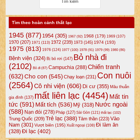
Tìm theo hoàn cảnh thất lạc
1945
(877)
1954
(305)
1968
(179)
1969
(107)
1967
(92)
1972
(239)
1970
(207)
1974
(193)
1973
(145)
1971
(113)
1975
(813)
1976
(124)
1977
(100)
1978
(91)
1979
(99)
1980
(86)
Bỏ nhà đi
Bệnh viện
(324)
Bị bỏ rơi
(147)
(2102)
Chiến tranh
Campuchia
(288)
Bỏ đi
(87)
Con nuôi
(632)
Cho con
(545)
Chạy loạn
(231)
(2564)
Cô nhi viện
(606)
Di cư
(355)
Mâu thuẫn
mất liên lạc
(4454)
Mất tin
gia đình
(137)
tức
(591)
Nước ngoài
Mất tích
(536)
Mỹ
(318)
(588)
Nạn đói
(278)
Pháp
(127)
Sài Gòn
(121)
thất lạc
(102)
Trẻ lạc
(388)
Vào
Tâm thần
(223)
Trung Quốc
(209)
Nam
(301)
Đi làm ăn
Vượt biên
(195)
Xuất ngoại
(108)
Đi lạc
(402)
(328)