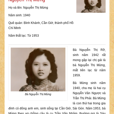
Họ và tên: Nguyễn Thị Mừng
Năm sinh: 1940
Quê quán: Bình Khánh, Cần Giờ, thành phố Hồ
Chí Minh
Năm thất lạc: Từ 1953
Bà Nguyễn Thị Rỡ,
sinh năm 1942 rất
mong gặp lại chị gái là
bà Nguyễn Thị Mừng,
mất liên lạc từ năm
1959.
Bà Mừng sinh năm
1940, cha mẹ là hai cụ
Nguyễn Văn Ngược và
Bà Nguyễn Thị Mừng
Trần Thị Phải. Bà Mừng
là con thứ hai trong gia
đình có đông anh em, sinh sống tại Cần Giờ, Sài Gòn. Năm 1953, bà
Mừng theo vợ chồng cậu là cụ Trần Văn Nhâm, thường gọi là Sáu