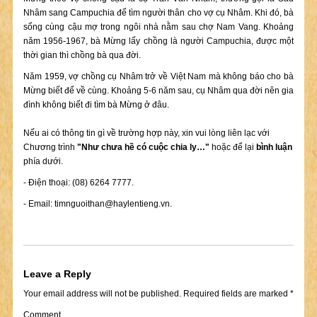
Nhâm sang Campuchia để tìm người thân cho vợ cụ Nhâm. Khi đó, bà
sống cùng cậu mợ trong ngôi nhà nằm sau chợ Nam Vang. Khoảng
năm 1956-1967, bà Mừng lấy chồng là người Campuchia, được một
thời gian thì chồng bà qua đời.
Năm 1959, vợ chồng cụ Nhâm trở về Việt Nam mà không báo cho bà
Mừng biết để về cùng. Khoảng 5-6 năm sau, cụ Nhâm qua đời nên gia
đình không biết đi tìm bà Mừng ở đâu.
Nếu ai có thông tin gì về trường hợp này, xin vui lòng liên lạc với
Chương trình
"Như chưa hề có cuộc chia ly…"
hoặc để lại
bình luận
phía dưới.
- Điện thoại: (08) 6264 7777.
- Email:
timnguoithan@haylentieng.vn
.
Leave a Reply
Your email address will not be published.
Required fields are marked
*
Comment