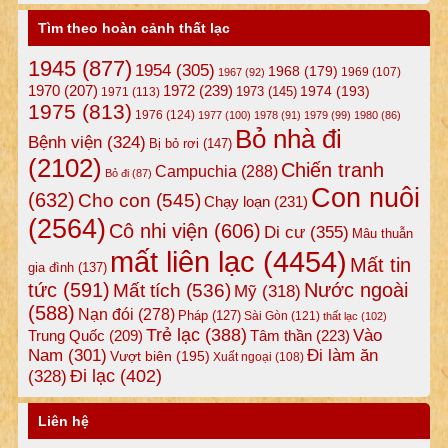
Tìm theo hoàn cảnh thất lạc
1945
(877)
1954
(305)
1968
(179)
1969
(107)
1967
(92)
1972
(239)
1970
(207)
1974
(193)
1973
(145)
1971
(113)
1975
(813)
1976
(124)
1977
(100)
1978
(91)
1979
(99)
1980
(86)
Bỏ nhà đi
Bệnh viện
(324)
Bị bỏ rơi
(147)
(2102)
Chiến tranh
Campuchia
(288)
Bỏ đi
(87)
Con nuôi
(632)
Cho con
(545)
Chạy loạn
(231)
(2564)
Cô nhi viện
(606)
Di cư
(355)
Mâu thuẫn
mất liên lạc
(4454)
Mất tin
gia đình
(137)
tức
(591)
Nước ngoài
Mất tích
(536)
Mỹ
(318)
(588)
Nạn đói
(278)
Pháp
(127)
Sài Gòn
(121)
thất lạc
(102)
Trẻ lạc
(388)
Vào
Tâm thần
(223)
Trung Quốc
(209)
Nam
(301)
Đi làm ăn
Vượt biên
(195)
Xuất ngoại
(108)
Đi lạc
(402)
(328)
Liên hệ