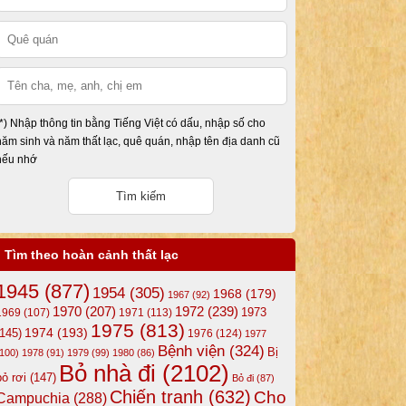
(*) Nhập thông tin bằng Tiếng Việt có dấu, nhập số cho
năm sinh và năm thất lạc, quê quán, nhập tên địa danh cũ
nếu nhớ
Tìm theo hoàn cảnh thất lạc
1945
(877)
1954
(305)
1968
(179)
1967
(92)
1972
(239)
1970
(207)
1973
1969
(107)
1971
(113)
1975
(813)
1974
(193)
(145)
1976
(124)
1977
Bệnh viện
(324)
Bị
(100)
1978
(91)
1979
(99)
1980
(86)
Bỏ nhà đi
(2102)
bỏ rơi
(147)
Bỏ đi
(87)
Chiến tranh
(632)
Cho
Campuchia
(288)