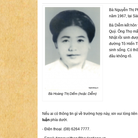
Bà Nguyễn Thị P
năm 1967, tại Sà
Bà Diễm kết hôn 
Quý. Ông Thọ mất
Nhật rồi sinh đư
đường Tô Hiến Th
sinh sống. Có thô
đâu không rõ.
Bà Hoàng Thị Diếm (hoặc Diễm)
Nếu ai có thông tin gì về trường hợp này, xin vui lòng liê
luận
phía dưới.
- Điện thoại: (08) 6264 7777.