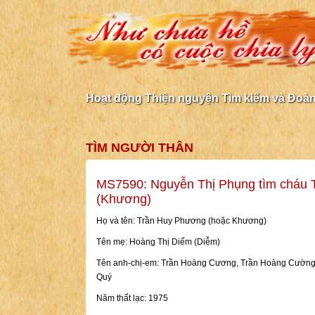
Hoạt động Thiện nguyện Tìm kiếm và Đoàn 
TÌM NGƯỜI THÂN
MS7590: Nguyễn Thị Phụng tìm cháu
(Khương)
Họ và tên: Trần Huy Phương (hoặc Khương)
Tên mẹ: Hoàng Thị Diếm (Diễm)
Tên anh-chị-em: Trần Hoàng Cương, Trần Hoàng Cường
Quý
Năm thất lạc: 1975