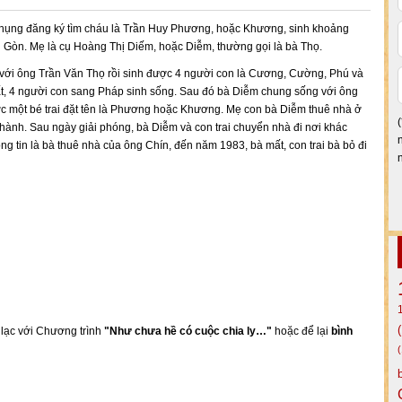
hụng đăng ký tìm cháu là Trần Huy Phương, hoặc Khương, sinh khoảng
i Gòn. Mẹ là cụ Hoàng Thị Diếm, hoặc Diễm, thường gọi là bà Thọ.
với ông Trần Văn Thọ rồi sinh được 4 người con là Cương, Cường, Phú và
, 4 người con sang Pháp sinh sống. Sau đó bà Diễm chung sống với ông
ợc một bé trai đặt tên là Phương hoặc Khương. Mẹ con bà Diễm thuê nhà ở
ành. Sau ngày giải phóng, bà Diễm và con trai chuyển nhà đi nơi khác
ng tin là bà thuê nhà của ông Chín, đến năm 1983, bà mất, con trai bà bỏ đi
n lạc với Chương trình
"Như chưa hề có cuộc chia ly…"
hoặc để lại
bình