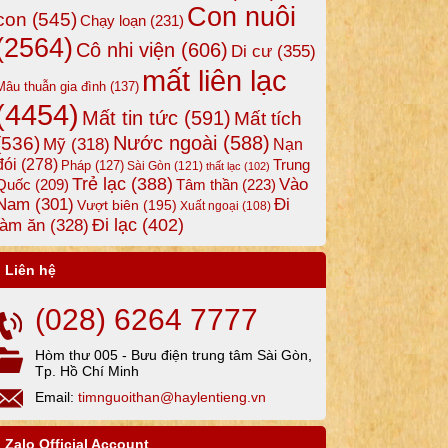
Con nuôi
con
(545)
Chạy loạn
(231)
(2564)
Cô nhi viện
(606)
Di cư
(355)
mất liên lạc
Mâu thuẫn gia đình
(137)
(4454)
Mất tin tức
(591)
Mất tích
Nước ngoài
(588)
(536)
Mỹ
(318)
Nạn
đói
(278)
Trung
Pháp
(127)
Sài Gòn
(121)
thất lạc
(102)
Trẻ lạc
(388)
Vào
Tâm thần
(223)
Quốc
(209)
Nam
(301)
Đi
Vượt biên
(195)
Xuất ngoại
(108)
Đi lạc
(402)
làm ăn
(328)
Liên hệ
(028) 6264 7777
Hòm thư 005 - Bưu điện trung tâm Sài Gòn,
Tp. Hồ Chí Minh
Email:
timnguoithan@haylentieng.vn
Zalo Official Account