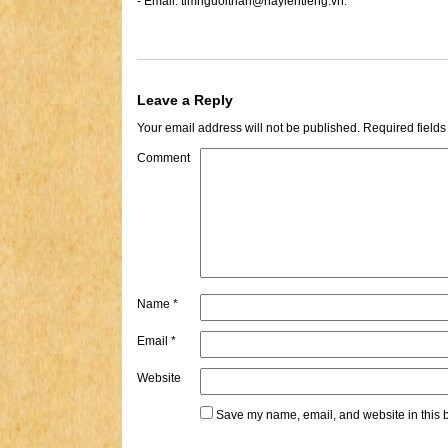
- Email:
timnguoithan@haylentieng.vn
.
Leave a Reply
Your email address will not be published.
Required field
Comment
Name
*
Email
*
Website
Save my name, email, and website in this b