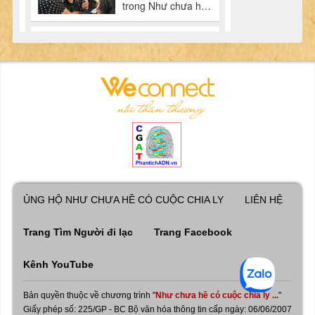
ỦNG HỘ NHƯ CHƯA HỀ CÓ CUỘC CHIA LY
LIÊN HỆ
Trang Tìm Người đi lạc
Trang Facebook
Kênh YouTube
Bản quyền thuộc về chương trình "
Như chưa hề có cuộc chia ly ...
"
Giấy phép số: 225/GP - BC Bộ văn hóa thông tin cấp ngày: 06/06/2007