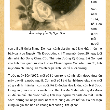
Gòn.
Vào
năm
1974,
bà Hoa
sinh
Ảnh bà Nguyễn Thị Ngọc Hoa
được
một
người
con gái đặt tên là Trang. Do hoàn cảnh gia đình quá khó khăn, nên mẹ
bà Hoa là cụ Nguyễn Thị Đước bồng chị Trang mới được 20 ngày tuổi
đến nhà thờ Dòng Chúa Cứu Thế trên đường Kỳ Đồng, Sài Gòn gửi
cho linh mục giáo sứ cha Lucien Olivier người Canada. Sau đó, linh
mục đưa chị Trang lên Cô nhi viện Bình Lợi để nuôi dưỡng.
Trước ngày 30/4/1975, một số trẻ em trong cô nhi viện được đưa lên
máy bay đi ra nước ngoài. Còn một số trẻ ở lại thì được giao cho một
số gia đình nhận làm con nuôi. Kể từ đó, bà Hoa không còn biết được
thông tin gì về con của mình nữa. Bà Hoa đã đi đến những địa điểm
cũ để tìm hiểu thì được biết vị linh mục người Canada đã mất. Danh
sách những trẻ nhận nuôi năm xưa cũng đã đốt hết và Cô nhi viện
cũng đã giải tán nên cô không biết cách gì tìm lại con.