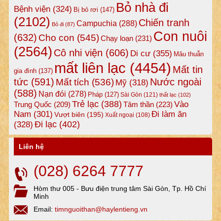
Bỏ nhà đi
Bệnh viện
(324)
Bị bỏ rơi
(147)
(2102)
Chiến tranh
Campuchia
(288)
Bỏ đi
(87)
Con nuôi
(632)
Cho con
(545)
Chạy loạn
(231)
(2564)
Cô nhi viện
(606)
Di cư
(355)
Mâu thuẫn
mất liên lạc
(4454)
Mất tin
gia đình
(137)
tức
(591)
Nước ngoài
Mất tích
(536)
Mỹ
(318)
(588)
Nạn đói
(278)
Pháp
(127)
Sài Gòn
(121)
thất lạc
(102)
Trẻ lạc
(388)
Vào
Tâm thần
(223)
Trung Quốc
(209)
Nam
(301)
Đi làm ăn
Vượt biên
(195)
Xuất ngoại
(108)
Đi lạc
(402)
(328)
Liên hệ
(028) 6264 7777
Hòm thư 005 - Bưu điện trung tâm Sài Gòn, Tp. Hồ Chí
Minh
Email:
timnguoithan@haylentieng.vn