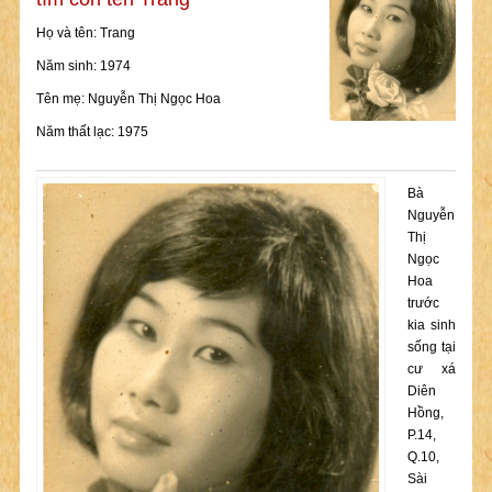
Họ và tên: Trang
Năm sinh: 1974
Tên mẹ: Nguyễn Thị Ngọc Hoa
Năm thất lạc: 1975
Bà
Nguyễn
Thị
Ngọc
Hoa
trước
kia sinh
sống tại
cư xá
Diên
Hồng,
P.14,
Q.10,
Sài